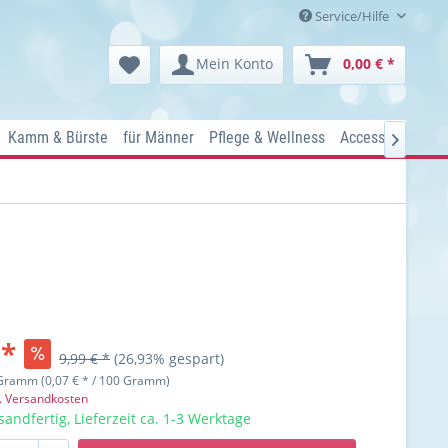
Service/Hilfe
Mein Konto
0,00 € *
Kamm & Bürste
für Männer
Pflege & Wellness
Accessoires
Ko

 *
9,99 € *
(26,93% gespart)
Gramm (0,07 € * / 100 Gramm)
l. Versandkosten
sandfertig, Lieferzeit ca. 1-3 Werktage