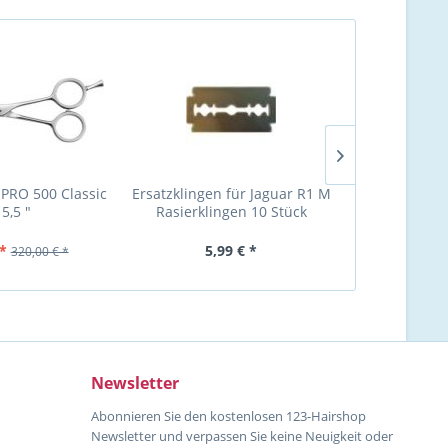
 PRO 500 Classic
Ersatzklingen für Jaguar R1 M
Jaguar Gol
 5,5 "
Rasierklingen 10 Stück
Modelliersch
*
5,99 € *
299,00 
320,00 € *
Newsletter
Abonnieren Sie den kostenlosen 123-Hairshop
Newsletter und verpassen Sie keine Neuigkeit oder