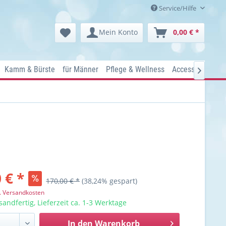
Service/Hilfe
Mein Konto
0,00 € *
Kamm & Bürste
für Männer
Pflege & Wellness
Accessoires
Ko

 € *
170,00 € *
(38,24% gespart)
l. Versandkosten
sandfertig, Lieferzeit ca. 1-3 Werktage
In den
Warenkorb