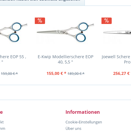
here EOP 55 ,
E-Kwip Modellierschere EOP
Joewell Schere
 "
40, 5,5 "
Pro
155,00 € *
256,27 € 
159,00 € *
189,00 € *
ce
Informationen
kt
Cookie-Einstellungen
amm
Über uns