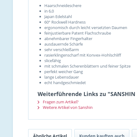
Haarschneideschere
in 6,0
Japan Edelstahl
60° Rockwell Hardness
ergonomisch durch leicht versetzten Daumen
feinjustierbare Patent Flachschraube
abnehmbarer Fingerhalter
ausdauernde Schärfe
sehr verschleißarm
rasierklingenscharf mit Konvex-Hohlschliff
slicefähig
mit schmalen Scherenblättern und feiner Spitze
perfekt weicher Gang
lange Lebensdauer
echt handgeschmiedet
Weiterführende Links zu "SANSHIN C
Fragen zum Artikel?
Weitere Artikel von Sanshin
Ähnliche Artikel
Kunden kauften auch