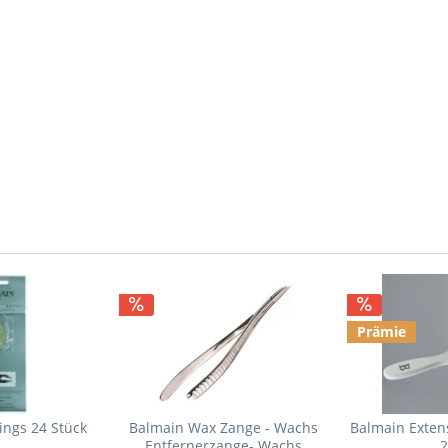
Prämie
ings 24 Stück
Balmain Wax Zange - Wachs
Balmain Exten
Entfernerzange- Wachs
2