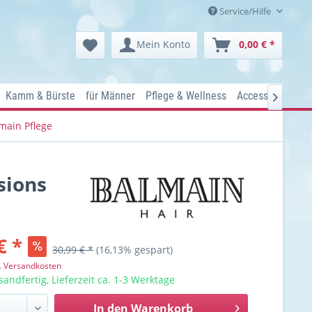
Service/Hilfe
Mein Konto
0,00 € *
Kamm & Bürste
für Männer
Pflege & Wellness
Accessoires
Ko

main Pflege
sions
€ *
30,99 € *
(16,13% gespart)
l. Versandkosten
sandfertig, Lieferzeit ca. 1-3 Werktage
In den
Warenkorb