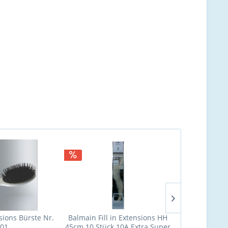
TIPP!
sions Bürste Nr.
Balmain Fill in Extensions HH
Balmain Fil
01
45cm 10 Stück 10A Extra Super
45cm g