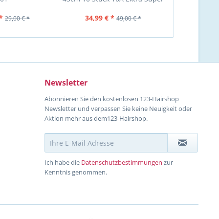
Light Ash...
mittelpe
*
34,99 € *
ab 28,99
29,00 € *
49,00 € *
Newsletter
Abonnieren Sie den kostenlosen 123-Hairshop
Newsletter und verpassen Sie keine Neuigkeit oder
Aktion mehr aus dem123-Hairshop.
Ich habe die
Datenschutzbestimmungen
zur
Kenntnis genommen.