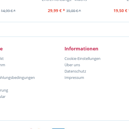
DISCONN1
29,99 € *
19,50 € 
14,99 € *
35,00 € *
ce
Informationen
kt
Cookie-Einstellungen
amm
Über uns
Datenschutz
ahlungsbedingungen
Impressum
hrung
lar