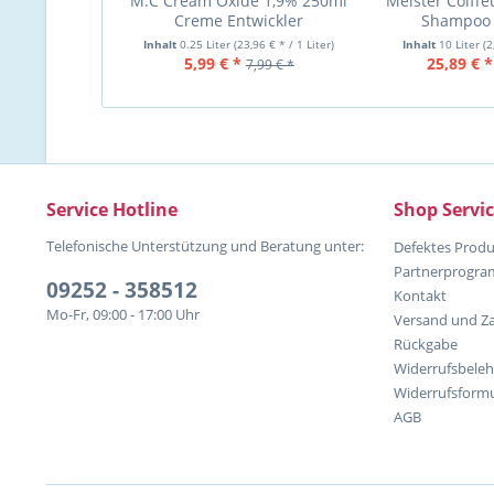
M:C Cream Oxide 1,9% 250ml
Meister Coiffe
Creme Entwickler
Shampoo F
Kräuter
Inhalt
0.25 Liter
(23,96 € * / 1 Liter)
Inhalt
10 Liter
(2
5,99 € *
25,89 € *
7,99 € *
Service Hotline
Shop Servi
Telefonische Unterstützung und Beratung unter:
Defektes Produ
Partnerprogr
09252 - 358512
Kontakt
Mo-Fr, 09:00 - 17:00 Uhr
Versand und Z
Rückgabe
Widerrufsbele
Widerrufsformu
AGB