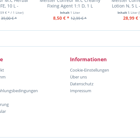
ur M:C Herbal
Meister Coiffeur M:C Creamy
Meister Coiff
E, 10 L -
Fixing Agent 1:1 D, 1 L
Lotion N, 5 L 
shampoo
norma
,59 € * / 1 Liter)
Inhalt
1 Liter
Inhalt
5 Liter
(
8,50 € *
28,99 € 
39,00 € *
12,99 € *
ce
Informationen
kt
Cookie-Einstellungen
amm
Über uns
Datenschutz
ahlungsbedingungen
Impressum
hrung
lar