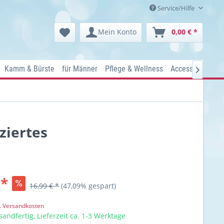
Service/Hilfe
Mein Konto
0,00 € *
Kamm & Bürste
für Männer
Pflege & Wellness
Accessoires
Ko

ziertes
 *
16,99 € *
(47,09% gespart)
l. Versandkosten
sandfertig, Lieferzeit ca. 1-3 Werktage