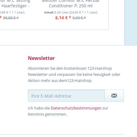
eur M:C Setting
Meister Coiffeur M:C Herbal
MC Pfleges
- Haarfestiger -
Conditioner P, 250 ml
50
ler Halt
5,80 € * / 1 Liter)
Inhalt
0.25 Liter
(24,56 € * / 1 Liter)
Inhalt
5 Lite
*
6,14 € *
16,99 €
39,00 € *
9,99 € *
Newsletter
Abonnieren Sie den kostenlosen 123-Hairshop
Newsletter und verpassen Sie keine Neuigkeit oder
Aktion mehr aus dem123-Hairshop.
Ich habe die
Datenschutzbestimmungen
zur
Kenntnis genommen.