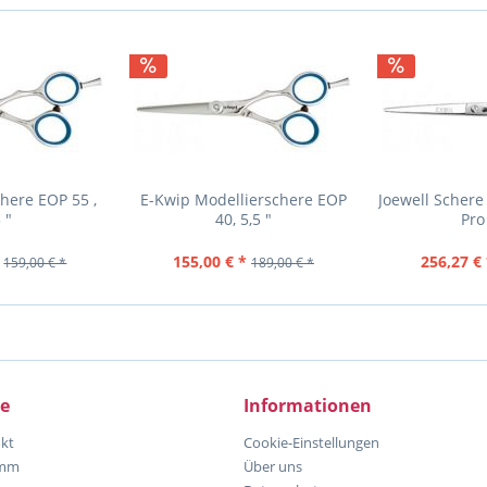
here EOP 55 ,
E-Kwip Modellierschere EOP
Joewell Schere
 "
40, 5,5 "
Pro
155,00 € *
256,27 € 
159,00 € *
189,00 € *
ce
Informationen
kt
Cookie-Einstellungen
amm
Über uns