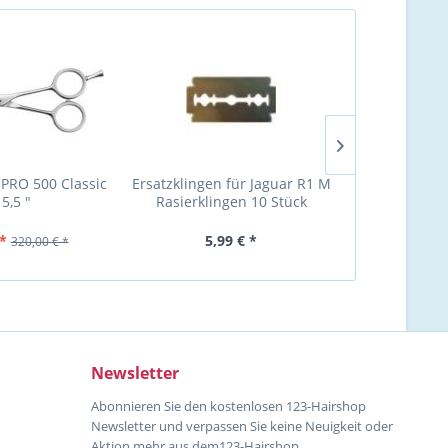
 PRO 500 Classic
Ersatzklingen für Jaguar R1 M
Jaguar Gol
 5,5 "
Rasierklingen 10 Stück
Modelliersch
*
5,99 € *
299,00 
320,00 € *
Newsletter
Abonnieren Sie den kostenlosen 123-Hairshop
Newsletter und verpassen Sie keine Neuigkeit oder
Aktion mehr aus dem123-Hairshop.