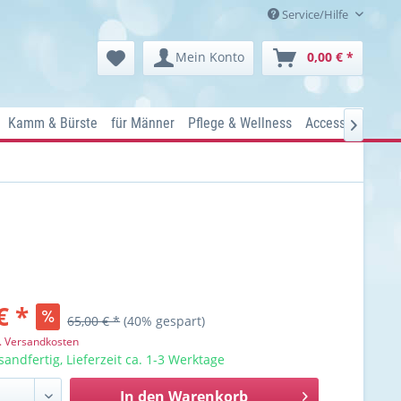
Service/Hilfe
Mein Konto
0,00 € *
Kamm & Bürste
für Männer
Pflege & Wellness
Accessoires
Ko

€ *
65,00 € *
(40% gespart)
l. Versandkosten
sandfertig, Lieferzeit ca. 1-3 Werktage
In den
Warenkorb