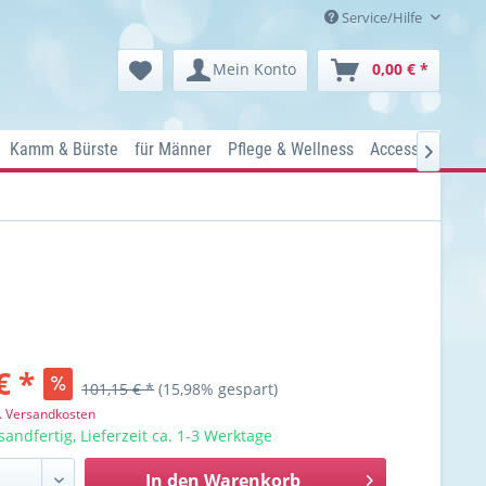
Service/Hilfe
Mein Konto
0,00 € *
Kamm & Bürste
für Männer
Pflege & Wellness
Accessoires
Ko

€ *
101,15 € *
(15,98% gespart)
l. Versandkosten
sandfertig, Lieferzeit ca. 1-3 Werktage
In den
Warenkorb