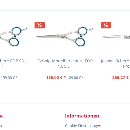
here EOP 55 ,
E-Kwip Modellierschere EOP
Joewell Schere
 "
40, 5,5 "
Pro
155,00 € *
256,27 € 
159,00 € *
189,00 € *
ce
Informationen
kt
Cookie-Einstellungen