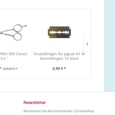
 PRO 500 Classic
Ersatzklingen für Jaguar R1 M
Jaguar Gol
 5,5 "
Rasierklingen 10 Stück
Modelliersch
*
5,99 € *
299,00 
320,00 € *
Newsletter
Abonnieren Sie den kostenlosen 123-Hairshop