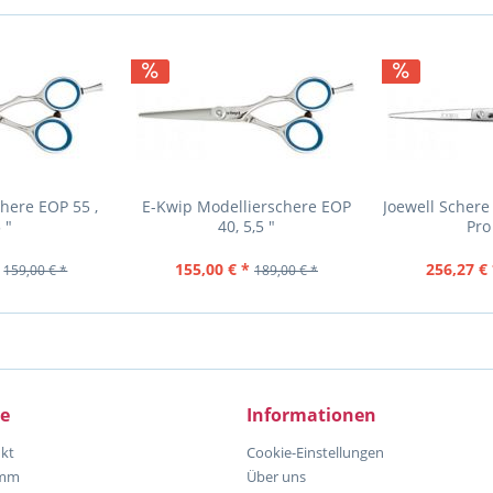
here EOP 55 ,
E-Kwip Modellierschere EOP
Joewell Schere
 "
40, 5,5 "
Pro
155,00 € *
256,27 € 
159,00 € *
189,00 € *
ce
Informationen
kt
Cookie-Einstellungen
amm
Über uns