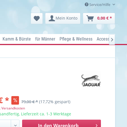
Service/Hilfe
Mein Konto
0,00 € *
Kamm & Bürste
für Männer
Pflege & Wellness
Accessoires
Ko

€ *
79,00 € *
(17,72% gespart)
l. Versandkosten
sandfertig, Lieferzeit ca. 1-3 Werktage
In den
Warenkorb