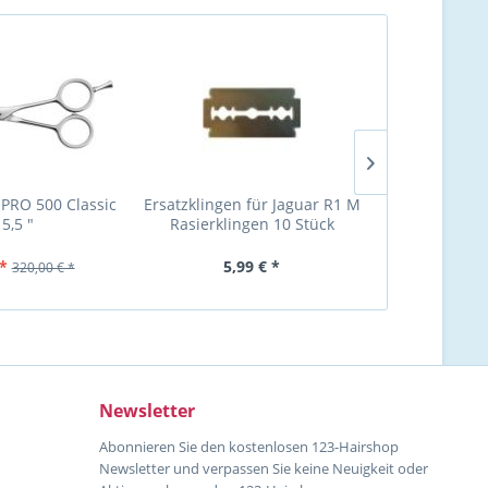
 PRO 500 Classic
Ersatzklingen für Jaguar R1 M
Jaguar Gol
 5,5 "
Rasierklingen 10 Stück
Modelliersch
*
5,99 € *
299,00 
320,00 € *
Newsletter
Abonnieren Sie den kostenlosen 123-Hairshop
Newsletter und verpassen Sie keine Neuigkeit oder