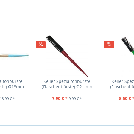
alfönbürste
Keller Spezialfönbürste
Keller Spe
rste) Ø18mm
(Flaschenbürste) Ø21mm
(Flaschenb
7,90 € *
8,50 € 
13,99 € *
9,99 € *