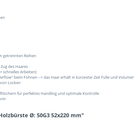
ten
n getrennten Reihen
 Zug des Haares
 schnelles Arbeiten)
irflow" beim Föhnen --> das Haar erhält in kürzester Zeit Fülle und Volume
 von Locken
ftlöchern für perfektes Handling und optimale Kontrolle
Form
 Holzbürste Ø: 50G3 52x220 mm"