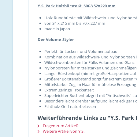
Y.S. Park Holzbürste Ø: 50G3 52x220 mm
Holz-Rundbürste mit Wildschwein- und Nylonbors
von 34 x 215 mm bis 70 x 227 mm
made in Japan
Der Volume-Styler
Perfekt für Locken- und Volumenaufbau
Kombination aus Wildschwein- und Nylonborsten i
Wildschweinborsten für Fülle, Volumen und Glanz
Nylonborsten für mittelstarken und gleichmäßigen
Langer Bürstenkopf (nimmt große Haarpartien auf =
Größerer Borstenabstand sorgt für extrem guten "A
Mittelstarker Zug im Haar für mühelose Erzeugung
Extrem geringe Trockenzeit
Superleichter Buchenholzgriff mit "Antischweiß"-Lu
Besonders leicht drehbar aufgrund leicht eckiger 
Echtholz-Griff naturbelassen
Weiterführende Links zu "Y.S. Park
Fragen zum Artikel?
Weitere Artikel von Y.S.