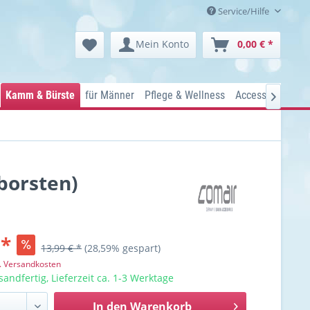
Service/Hilfe
Mein Konto
0,00 € *
Kamm & Bürste
für Männer
Pflege & Wellness
Accessoires
Ko

borsten)
 *
13,99 € *
(28,59% gespart)
l. Versandkosten
sandfertig, Lieferzeit ca. 1-3 Werktage
In den
Warenkorb