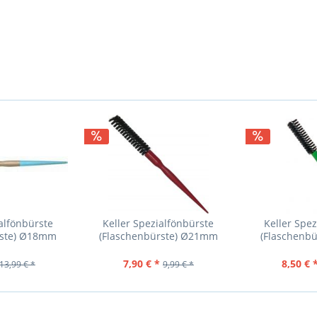
alfönbürste
Keller Spezialfönbürste
Keller Spe
rste) Ø18mm
(Flaschenbürste) Ø21mm
(Flaschenb
7,90 € *
8,50 € 
13,99 € *
9,99 € *