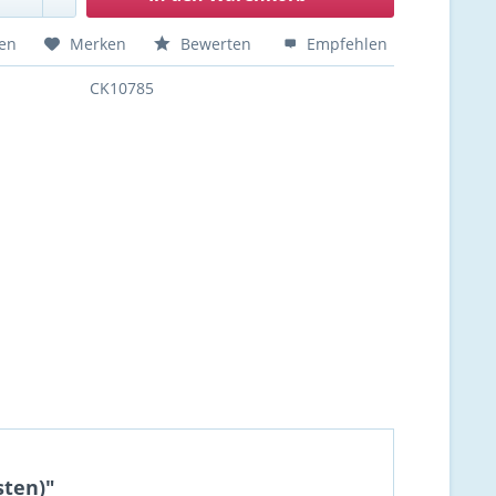
hen
Merken
Bewerten
Empfehlen
CK10785
sten)"