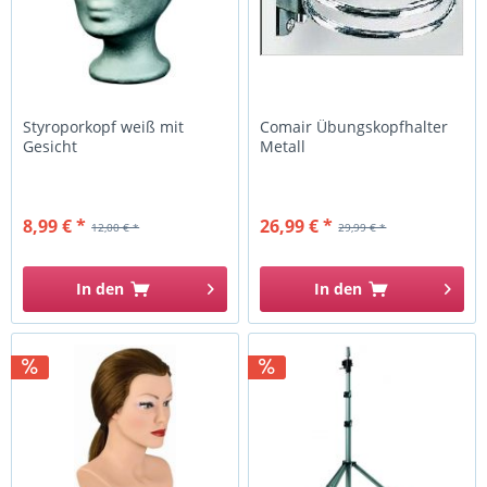
Styroporkopf weiß mit
Comair Übungskopfhalter
Gesicht
Metall
8,99 € *
26,99 € *
12,00 € *
29,99 € *
In den
In den