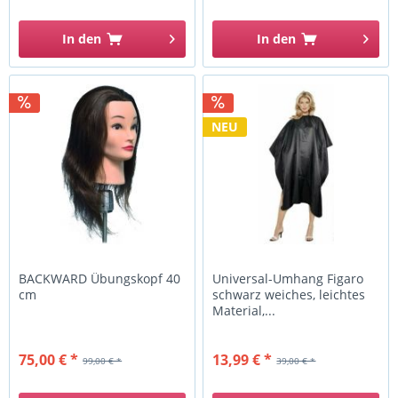
In den
In den
NEU
BACKWARD Übungskopf 40
Universal-Umhang Figaro
cm
schwarz weiches, leichtes
Material,...
75,00 € *
13,99 € *
99,00 € *
39,00 € *