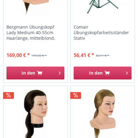
Bergmann Übungskopf
Comair
Lady Medium 40-55cm
Übungskopfarbeitsständer
Haarlänge, mittelblond,
Stativ
169,00 € *
56,41 € *
199,00 € *
82,11 € *
In den
In den