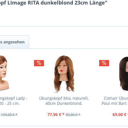
opf LImage RITA dunkelblond 23cm Länge"
ls angesehen
gskopf Lady -
Übungskopf Mia, naturell,
Comair Übu
0 - 25 cm.
40cm Dunkelblond,
Paul mit Bar
77,96 € *
69,00 € 
199,00 € *
89,00 € *