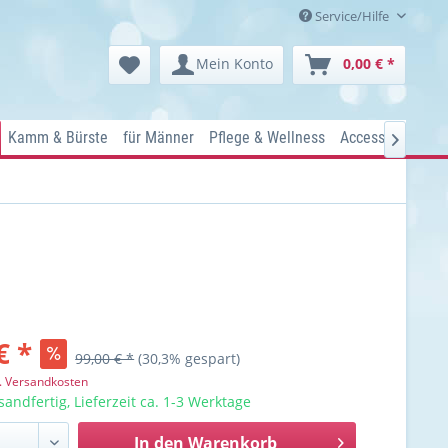
Service/Hilfe
Mein Konto
0,00 € *
Kamm & Bürste
für Männer
Pflege & Wellness
Accessoires
Ko

€ *
99,00 € *
(30,3% gespart)
l. Versandkosten
sandfertig, Lieferzeit ca. 1-3 Werktage
In den
Warenkorb