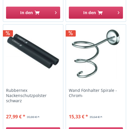
In den
In den
Rubbernex
Wand Fönhalter Spirale -
Nackenschutzpolster
Chrom-
schwarz
27,99 € *
15,33 € *
35,00 € *
35,64 € *