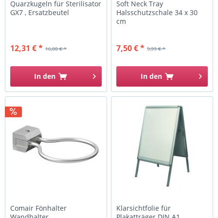
Quarzkugeln für Sterilisator
Soft Neck Tray
GX7 , Ersatzbeutel
Halsschutzschale 34 x 30
cm
12,31 € *
7,50 € *
16,00 € *
9,99 € *
In den
In den
Comair Fönhalter
Klarsichtfolie für
Wandhalter
Plakatträger DIN A1