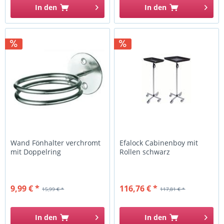
In den
In den
Wand Fönhalter verchromt
Efalock Cabinenboy mit
mit Doppelring
Rollen schwarz
9,99 € *
116,76 € *
15,99 € *
117,81 € *
In den
In den