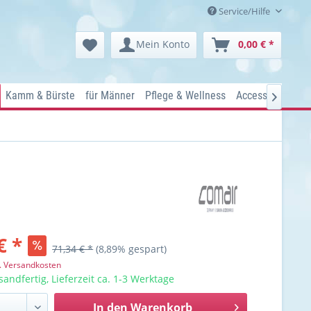
Service/Hilfe
Mein Konto
0,00 € *
Kamm & Bürste
für Männer
Pflege & Wellness
Accessoires
Ko

€ *
71,34 € *
(8,89% gespart)
l. Versandkosten
sandfertig, Lieferzeit ca. 1-3 Werktage
In den
Warenkorb