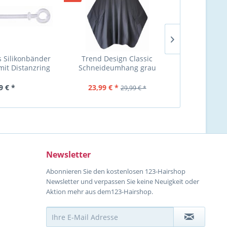
 Silikonbänder
Trend Design Classic
Trend De
mit Distanzring
Schneideumhang grau
Schneideumh
 7,7cm Lang
x 
9 € *
23,99 € *
26,00 €
29,99 € *
Newsletter
Abonnieren Sie den kostenlosen 123-Hairshop
Newsletter und verpassen Sie keine Neuigkeit oder
Aktion mehr aus dem123-Hairshop.