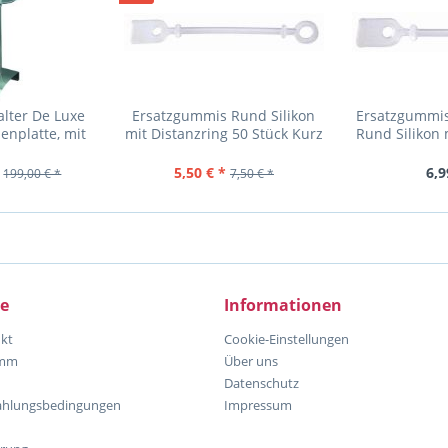
lter De Luxe
Ersatzgummis Rund Silikon
Ersatzgummis
enplatte, mit
mit Distanzring 50 Stück Kurz
Rund Silikon 
schale
rund mit...
50 Stück
5,50 € *
6,9
199,00 € *
7,50 € *
ce
Informationen
kt
Cookie-Einstellungen
amm
Über uns
Datenschutz
ahlungsbedingungen
Impressum