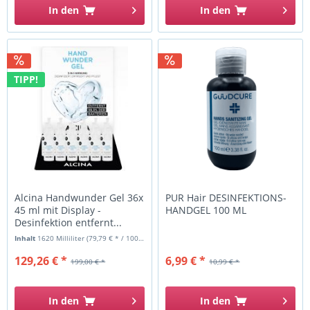
In den
In den
TIPP!
Alcina Handwunder Gel 36x
PUR Hair DESINFEKTIONS-
45 ml mit Display -
HANDGEL 100 ML
Desinfektion entfernt...
Inhalt
1620 Milliliter
(79,79 € * / 1000 Milliliter)
129,26 € *
6,99 € *
199,00 € *
10,99 € *
In den
In den