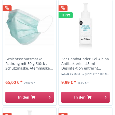
TIPP!
Gesichtsschutzmaske
3er Handwunder Gel Alcina
Packung mit 50ig Stück ,
Antibakteriell 45 ml -
Schutzmaske, Atemmaske...
Desinfektion entfernt...
Inhalt
45 Milliliter
(22,20 € * / 100 Milliliter)
65,00 € *
9,99 € *
69,00 € *
15,99 € *
In den
In den