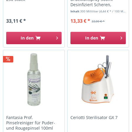
Desinfiziert Scheren,
Tastaturen,...
Inhalt
300 Milliliter
(4,44 € * / 100 Milliliter)
33,11 € *
13,33 € *
22,00 € *
In den
In den
Fantasia Prof.
Ceriotti Sterilisator GX 7
Pinselreiniger für Puder-
und Rougepinsel 100ml