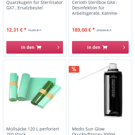
Quarzkugeln für Sterilisator
Ceriotti Sterilbox GX4 -
GX7 , Ersatzbeutel
Desinfektion für
Arbeitsgeräte, Kämme-
Bürsten-...
12,31 € *
189,00 € *
16,00 € *
250,00 € *
In den
In den
Müllsäcke 120 L perforiert
Medis Sun Glow
250 Stück
Druckluftspray 300ml