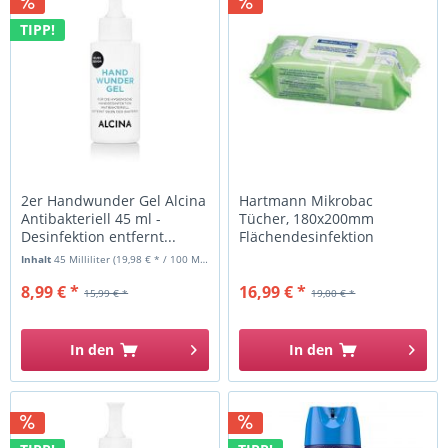
TIPP!
2er Handwunder Gel Alcina
Hartmann Mikrobac
Antibakteriell 45 ml -
Tücher, 180x200mm
Desinfektion entfernt...
Flächendesinfektion
Inhalt
45 Milliliter
(19,98 € * / 100 Milliliter)
8,99 € *
16,99 € *
15,99 € *
19,00 € *
In den
In den