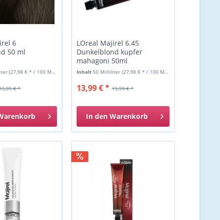
rel 6
LOreal Majirel 6.45
nd 50 ml
Dunkelblond kupfer
mahagoni 50ml
liter
(27,98 € * / 100 Milliliter)
Inhalt
50 Milliliter
(27,98 € * / 100 Milliliter)
13,99 € *
15,99 € *
15,99 € *
Warenkorb
In den
Warenkorb