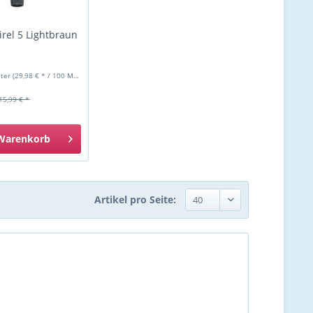
irel 5 Lightbraun
liter
(29,98 € * / 100 Milliliter)
15,99 € *
Warenkorb
Artikel pro Seite: