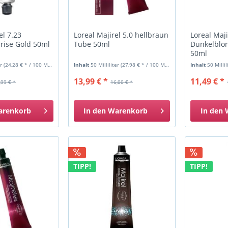
el 7.23
Loreal Majirel 5.0 hellbraun
Loreal Maji
Irise Gold 50ml
Tube 50ml
Dunkelblon
50ml
er
(24,28 € * / 100 Milliliter)
Inhalt
50 Milliliter
(27,98 € * / 100 Milliliter)
Inhalt
50 Milli
13,99 € *
11,49 € *
,99 € *
16,00 € *
arenkorb
In den
Warenkorb
In den
TIPP!
TIPP!