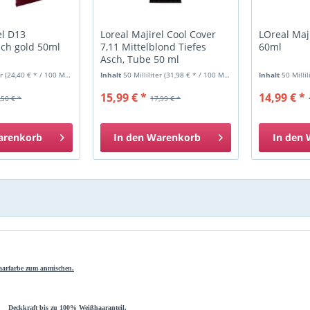
el D13
Loreal Majirel Cool Cover
LOreal Maj
ch gold 50ml
7,11 Mittelblond Tiefes
60ml
Asch, Tube 50 ml
er
(24,40 € * / 100 Milliliter)
Inhalt
50 Milliliter
(31,98 € * / 100 Milliliter)
Inhalt
50 Milli
15,99 € *
14,99 € *
,50 € *
17,99 € *
arenkorb
In den
Warenkorb
In den
aarfarbe zum anmischen.
ckkraft bis zu 100% Weißhaaranteil.