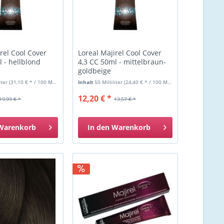
rel Cool Cover
Loreal Majirel Cool Cover
l - hellblond
4,3 CC 50ml - mittelbraun-
goldbeige
liter
(31,10 € * / 100 Milliliter)
Inhalt
50 Milliliter
(24,40 € * / 100 Milliliter)
12,20 € *
19,99 € *
13,57 € *
Warenkorb
In den
Warenkorb