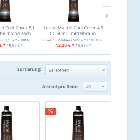
el Cool Cover 8,1
Loreal Majirel Cool Cover 4,3
LOreal M
 hellblond asch
CC 50ml - mittelbraun-
Mittelbraun
goldbeige
5
er
(31,10 € * / 100 Milliliter)
Inhalt
50 Milliliter
(24,40 € * / 100 Milliliter)
Inhalt
50 Milliliter
€ *
12,20 € *
13,50 €
19,99 € *
13,57 € *
Sortierung:
Artikel pro Seite: