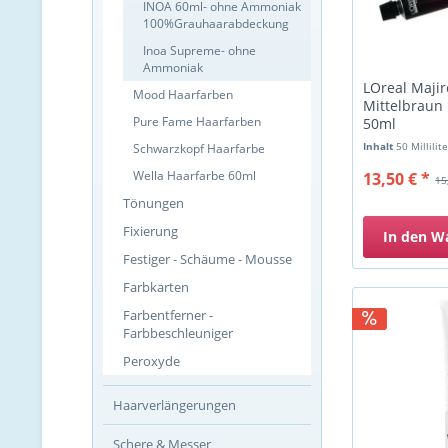
INOA 60ml- ohne Ammoniak
100%Grauhaarabdeckung
Inoa Supreme- ohne
Ammoniak
LOreal Majir
Mood Haarfarben
Mittelbraun
Pure Fame Haarfarben
50ml
Inhalt
50 Millilit
Schwarzkopf Haarfarbe
Wella Haarfarbe 60ml
13,50 € *
15
Tönungen
Fixierung
In den
W
Festiger - Schäume - Mousse
Farbkarten
Farbentferner -
Farbbeschleuniger
Peroxyde
Haarverlängerungen
Schere & Messer