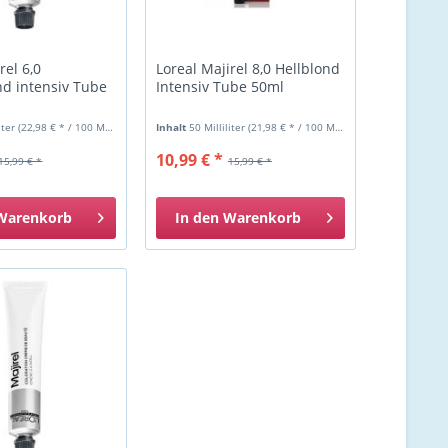
rel 6,0
Loreal Majirel 8,0 Hellblond
d intensiv Tube
Intensiv Tube 50ml
liter
(22,98 € * / 100 Milliliter)
Inhalt
50 Milliliter
(21,98 € * / 100 Milliliter)
10,99 € *
15,99 € *
15,99 € *
Warenkorb
In den
Warenkorb