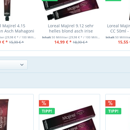
l Majirel 4.15
Loreal Majirel 9.12 sehr
Loreal Majir
un Asch Mahagoni
helles blond asch irise
CC 50ml -
50ml
iter
(29,98 € * / 100 Milliliter)
Inhalt
50 Milliliter
(29,98 € * / 100 Milliliter)
Inhalt
50 Millilit
9 € *
14,99 € *
15,55 
15,99 € *
18,99 € *
TIPP!
TIPP!