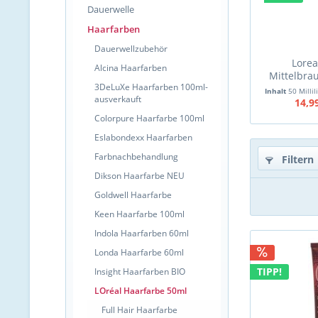
Dauerwelle
Haarfarben
Dauerwellzubehör
Lorea
Alcina Haarfarben
Mittelbra
3DeLuXe Haarfarben 100ml-
Inhalt
50 Millil
ausverkauft
14,9
Colorpure Haarfarbe 100ml
Eslabondexx Haarfarben
Farbnachbehandlung
Filtern
Dikson Haarfarbe NEU
Goldwell Haarfarbe
Keen Haarfarbe 100ml
Indola Haarfarben 60ml
Londa Haarfarbe 60ml
TIPP!
Insight Haarfarben BIO
LOréal Haarfarbe 50ml
Full Hair Haarfarbe