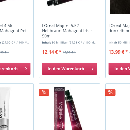
el 4.56
LOreal Majirel 5.52
LOreal Maji
 Mahagoni Rot
Hellbraun Mahagoni Irise
dunkelblo
50ml
er
(27,00 € * / 100 Milliliter)
Inhalt
50 Milliliter
(24,28 € * / 100 Milliliter)
Inhalt
50 Milli
12,14 € *
13,99 € *
,99 € *
15,99 € *
arenkorb
In den
Warenkorb
In den