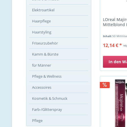
Elektroartikel
LOreal Majir
Haarpflege
Mittelblond 
Haarstyling
Inhalt
50 Millilit
Friseurzubehör
12,14 € *
15
Kamm & Bürste
In den
W
für Männer
Pflege & Wellness
Accessoires
Kosmetik & Schmuck
Farb-/Glitterspray
Pflege