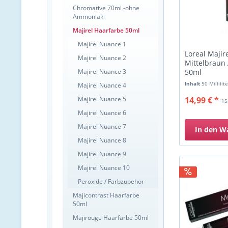
Chromative 70ml -ohne
Ammoniak
Majirel Haarfarbe 50ml
Majirel Nuance 1
Loreal Majir
Majirel Nuance 2
Mittelbraun
Majirel Nuance 3
50ml
Inhalt
50 Millilit
Majirel Nuance 4
Majirel Nuance 5
14,99 € *
15
Majirel Nuance 6
Majirel Nuance 7
In den
W
Majirel Nuance 8
Majirel Nuance 9
Majirel Nuance 10
Peroxide / Farbzubehör
Majicontrast Haarfarbe
50ml
Majirouge Haarfarbe 50ml