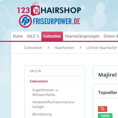
Home
SALE %
Coloration
Haarverlängerungen
Schere 
Coloration
Haarfarben
LOréal Haarfarbe
SALE %
Majirel
Coloration
Augenbrauen- u.
Topseller
Wimpernfarbe
Abdeckstifte-Haarmascara-
Farbgel
Blondierung
TIPP!