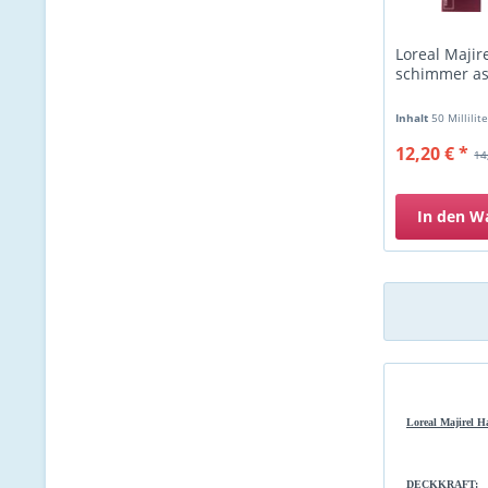
Loreal Majir
schimmer as
Inhalt
50 Millilit
12,20 € *
14
In den
W
Loreal Majirel H
DECKKRAFT: De