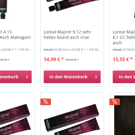
el 4.15
Loreal Majirel 9.12 sehr
Loreal Maji
 Asch Mahagoni
helles blond asch irise
8,1 CC 50m
asch
er
(29,98 € * / 100 Milliliter)
Inhalt
50 Milliliter
(29,98 € * / 100 Milliliter)
Inhalt
50 Milli
14,99 € *
15,55 € *
,99 € *
18,99 € *
arenkorb
In den
Warenkorb
In den