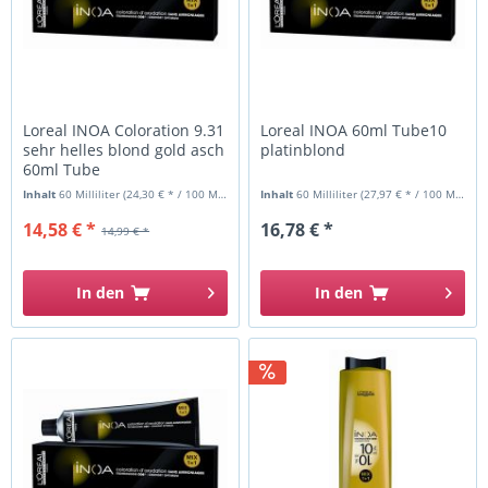
Loreal INOA Coloration 9.31
Loreal INOA 60ml Tube10
sehr helles blond gold asch
platinblond
60ml Tube
Inhalt
60 Milliliter
(24,30 € * / 100 Milliliter)
Inhalt
60 Milliliter
(27,97 € * / 100 Milliliter)
14,58 € *
16,78 € *
14,99 € *
In den
In den