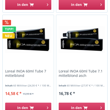
In den
In den
TIPP!
NEU
Loreal INOA 60ml Tube 7
Loreal INOA 60ml Tube 7.1
mittelblond
mittelblond asch
Inhalt
60 Milliliter
(24,30 € * / 100 Milliliter)
Inhalt
60 Milliliter
(27,97 € * / 100 Milliliter)
14,58 € *
16,78 € *
15,99 € *
In den
In den