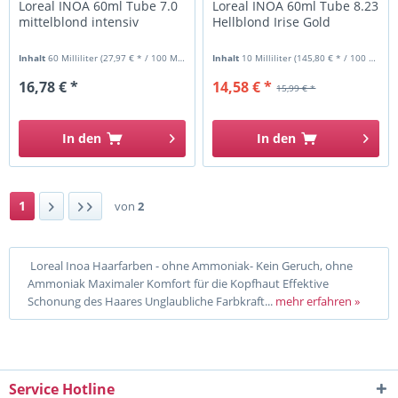
Loreal INOA 60ml Tube 7.0
Loreal INOA 60ml Tube 8.23
mittelblond intensiv
Hellblond Irise Gold
Inhalt
60 Milliliter
(27,97 € * / 100 Milliliter)
Inhalt
10 Milliliter
(145,80 € * / 100 Milliliter)
16,78 € *
14,58 € *
15,99 € *
In den
In den
1
von
2
Loreal Inoa Haarfarben - ohne Ammoniak- Kein Geruch, ohne
Ammoniak Maximaler Komfort für die Kopfhaut Effektive
Schonung des Haares Unglaubliche Farbkraft...
mehr erfahren »
Service Hotline