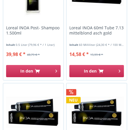
Loreal INOA Post- Shampoo
Loreal INOA 60ml Tube 7.13
1.500ml
mittelblond asch gold
Inhalt
0.5 Liter
(79,96 € * / 1 Liter)
Inhalt
60 Milliliter
(24,30 € * / 100 Milliliter)
39,98 € *
14,58 € *
48,79 € *
15,99 € *
In den
In den
NEU