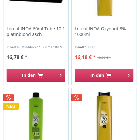
Loreal INOA 60ml Tube 10.1
Loreal INOA Oxydant 3%
platinblond asch
1000ml
Inhalt
60 Milliliter
(27,97 € * / 100 Milliliter)
Inhalt
1 Liter
16,78 € *
16,18 € *
19,99 € *
In den
In den
NEU