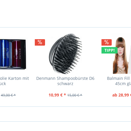
TIPP!
olie Karton mit
Denmann Shampoobürste D6
Balmain Fill
ück
schwarz
45cm gl
mittelper
10,99 € *
ab 28,99 
49,00 € *
15,00 € *