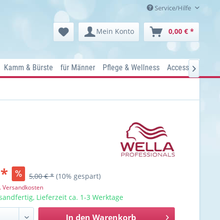
Service/Hilfe
Mein Konto
0,00 € *
Kamm & Bürste
für Männer
Pflege & Wellness
Accessoires
Ko

 *
5,00 € *
(10% gespart)
l. Versandkosten
sandfertig, Lieferzeit ca. 1-3 Werktage
In den
Warenkorb