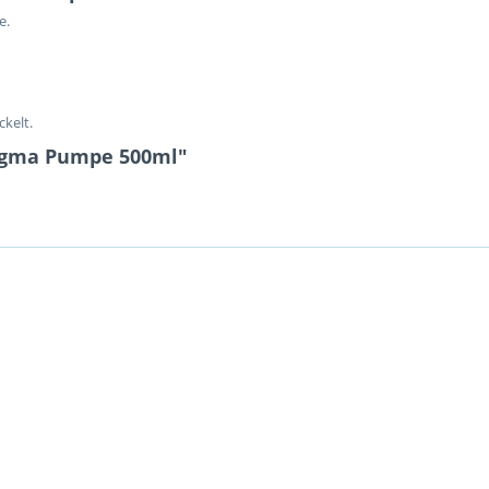
e.
kelt.
agma Pumpe 500ml"