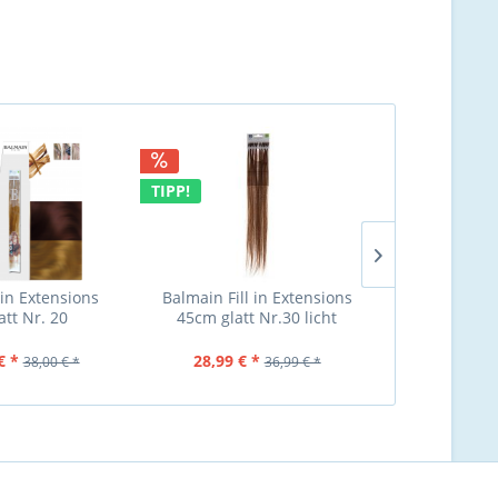
TIPP!
TIPP!
 in Extensions
Balmain Fill in Extensions
Balmain Fill
att Nr. 20
45cm glatt Nr.30 licht
40cm 1
lblond (Lev
violettbraun (L
mittelkupfe
€ *
28,99 € *
ab 28,99
38,00 € *
36,99 € *