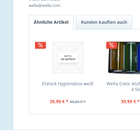
wella@wella.com
Ähnliche Artikel
Kunden kauften auch
Efalock Hygienebox weiß
Wella Color Aluf
4 St
39,99 € *
39,99 € *
44,00 € *