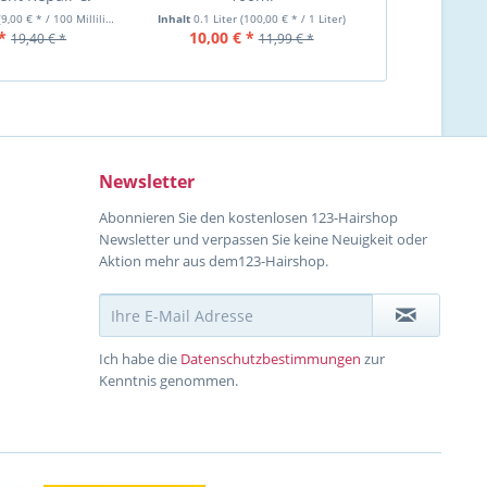
ct, 200m
einz
(9,00 € * / 100 Milliliter)
Inhalt
0.1 Liter
(100,00 € * / 1 Liter)
Inhalt
200 Millilit
*
10,00 € *
12,99 €
19,40 € *
11,99 € *
Newsletter
Abonnieren Sie den kostenlosen 123-Hairshop
Newsletter und verpassen Sie keine Neuigkeit oder
Aktion mehr aus dem123-Hairshop.
Ich habe die
Datenschutzbestimmungen
zur
Kenntnis genommen.