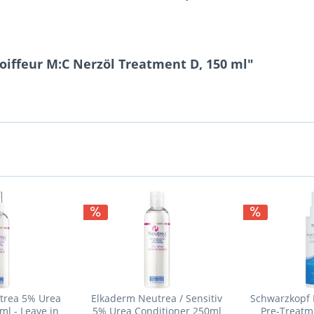
oiffeur M:C Nerzöl Treatment D, 150 ml"
trea 5% Urea
Elkaderm Neutrea / Sensitiv
Schwarzkopf 
l - Leave in
5% Urea Conditioner 250ml
Pre-Treatm