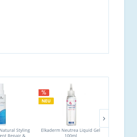
NEU
Natural Styling
Elkaderm Neutrea Liquid Gel
Justus Haar
ent Repair &
100ml
verdickt u