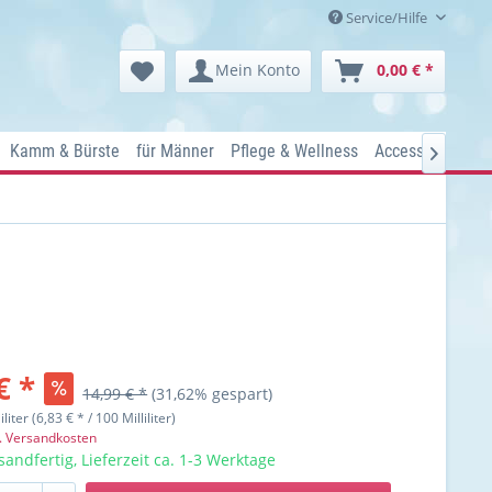
Service/Hilfe
Mein Konto
0,00 € *
Kamm & Bürste
für Männer
Pflege & Wellness
Accessoires
Ko

€ *
14,99 € *
(31,62% gespart)
iliter (6,83 € * / 100 Milliliter)
l. Versandkosten
sandfertig, Lieferzeit ca. 1-3 Werktage