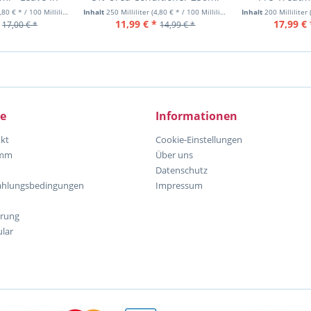
ray
Prote
,80 € * / 100 Milliliter)
Inhalt
250 Milliliter
(4,80 € * / 100 Milliliter)
Inhalt
200 Milliliter
11,99 € *
17,99 € 
17,00 € *
14,99 € *
ce
Informationen
kt
Cookie-Einstellungen
amm
Über uns
Datenschutz
ahlungsbedingungen
Impressum
hrung
lar