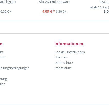
rauchgrau
Alu 260 ml schwarz
RAUC
Inhalt
0.3 Liter
4,09 € *
3,0
6,99 € *
6,30 € *
ce
Informationen
kt
Cookie-Einstellungen
amm
Über uns
Datenschutz
ahlungsbedingungen
Impressum
hrung
lar