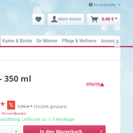
Service/Hilfe
Mein Konto
0,00 € *
Kamm & Bürste
für Männer
Pflege & Wellness
Accessoires
Ko

- 350 ml
 *
7,99 € *
(33,04% gespart)
l. Versandkosten
sandfertig, Lieferzeit ca. 1-3 Werktage
In den
Warenkorb