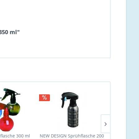
350 ml"
lasche 300 ml
NEW DESIGN Sprühflasche 200
SALON Sprüh