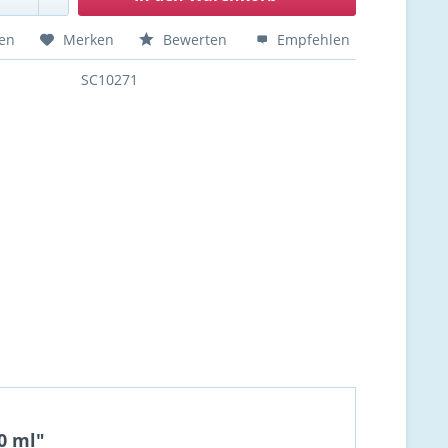
hen
Merken
Bewerten
Empfehlen
SC10271
0 ml"