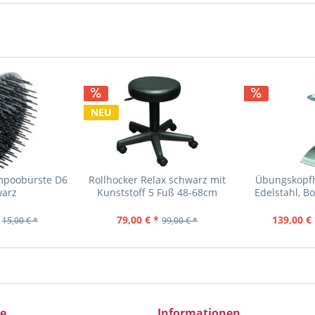
NEU
poobürste D6
Rollhocker Relax schwarz mit
Übungskopfh
warz
Kunststoff 5 Fuß 48-68cm
Edelstahl, B
Ablag
79,00 € *
139,00 € 
15,00 € *
99,00 € *
ce
Informationen