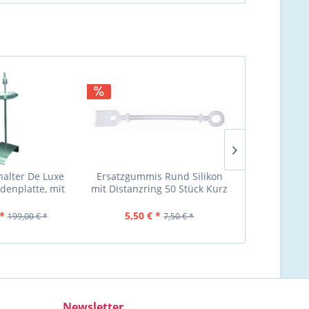
alter De Luxe
Ersatzgummis Rund Silikon
Ersatzgummi
odenplatte, mit
mit Distanzring 50 Stück Kurz
Rund Silikon
eschale
rund mit...
50 Stüc
*
5,50 € *
6,
199,00 € *
7,50 € *
Newsletter