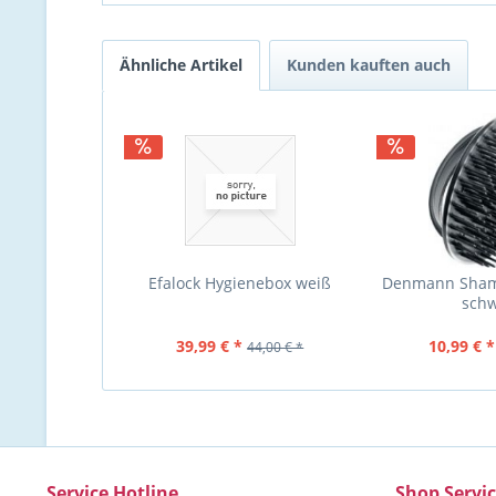
Ähnliche Artikel
Kunden kauften auch
Efalock Hygienebox weiß
Denmann Sham
sch
39,99 € *
10,99 € *
44,00 € *
Service Hotline
Shop Servi