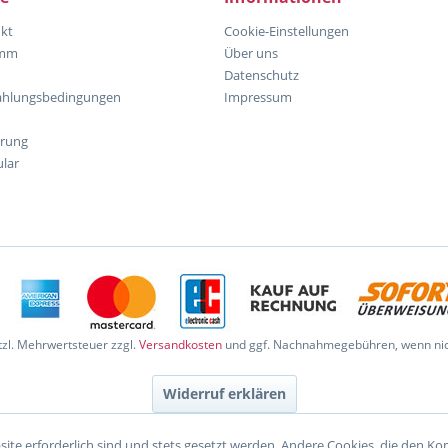
kt
Cookie-Einstellungen
amm
Über uns
Datenschutz
ahlungsbedingungen
Impressum
hrung
lar
etzl. Mehrwertsteuer zzgl.
Versandkosten
und ggf. Nachnahmegebühren, wenn nic
Widerruf erklären
site erforderlich sind und stets gesetzt werden. Andere Cookies, die den K