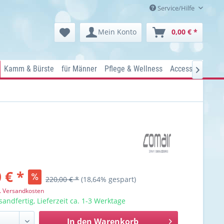
Service/Hilfe
Mein Konto
0,00 € *
Kamm & Bürste
für Männer
Pflege & Wellness
Accessoires
Ko

 € *
220,00 € *
(18,64% gespart)
l. Versandkosten
sandfertig, Lieferzeit ca. 1-3 Werktage
In den
Warenkorb