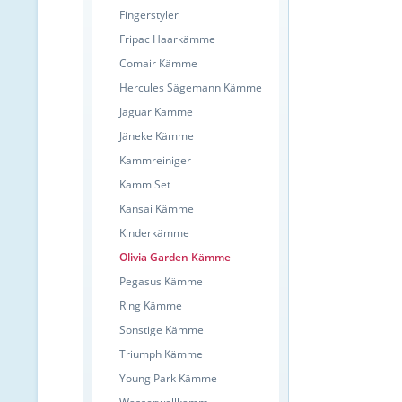
Fingerstyler
Fripac Haarkämme
Comair Kämme
Hercules Sägemann Kämme
Jaguar Kämme
Jäneke Kämme
Kammreiniger
Kamm Set
Kansai Kämme
Kinderkämme
Olivia Garden Kämme
Pegasus Kämme
Ring Kämme
Sonstige Kämme
Triumph Kämme
Young Park Kämme