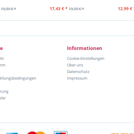
ezahnt, antis
Farbe rot, weit u. eng geza
17,43 € *
12,99 € 
19,99 € *
19,99 € *
ce
Informationen
kt
Cookie-Einstellungen
amm
Über uns
Datenschutz
ahlungsbedingungen
Impressum
hrung
lar