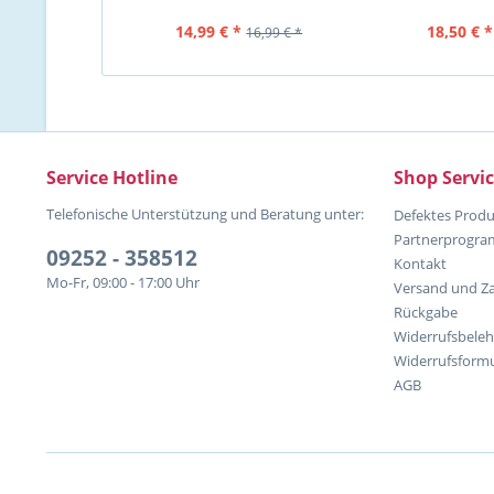
Farbe rot, normale u. grobe
eng u. weit g
14,99 € *
18,50 € *
16,99 € *
Service Hotline
Shop Servi
Telefonische Unterstützung und Beratung unter:
Defektes Produ
Partnerprogr
09252 - 358512
Kontakt
Mo-Fr, 09:00 - 17:00 Uhr
Versand und Z
Rückgabe
Widerrufsbele
Widerrufsformu
AGB