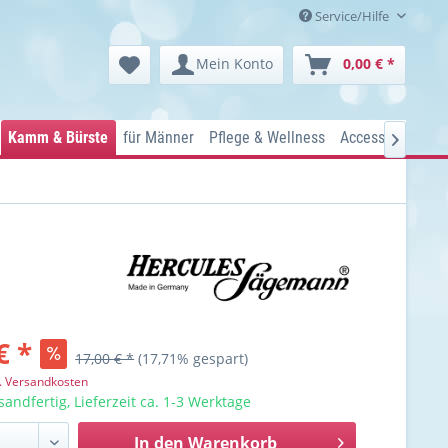
Service/Hilfe
Mein Konto
0,00 € *
Kamm & Bürste
für Männer
Pflege & Wellness
Accessoires
Ko

€ *
17,00 € *
(17,71% gespart)
l. Versandkosten
sandfertig, Lieferzeit ca. 1-3 Werktage
In den
Warenkorb