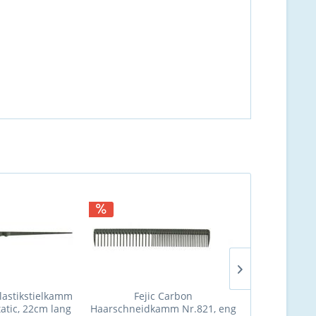
NEU
Plastikstielkamm
Fejic Carbon
Young Park 
tatic, 22cm lang
Haarschneidkamm Nr.821, eng
Nr. 101