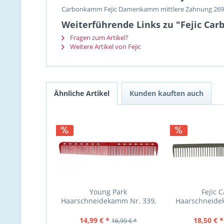
Carbonkamm Fejic Damenkamm mittlere Zahnung 269
Weiterführende Links zu "Fejic 
Fragen zum Artikel?
Weitere Artikel von Fejic
Ähnliche Artikel
Kunden kauften auch
Young Park
Fejic 
Haarschneidekamm Nr. 339,
Haarschneide
Farbe rot, normale u. grobe
eng u. weit g
14,99 € *
18,50 € *
16,99 € *