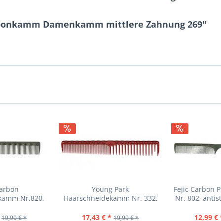
Carbonkamm Damenkamm mittlere Zahnung 269"
Carbon
Young Park
Fejic Carbon 
kamm Nr.820,
Haarschneidekamm Nr. 332,
Nr. 802, antis
ezahnt, antis
Farbe rot, weit u. eng geza
17,43 € *
12,99 € 
19,99 € *
19,99 € *