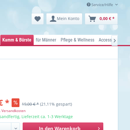
Service/Hilfe
Mein Konto
0,00 € *
Kamm & Bürste
für Männer
Pflege & Wellness
Accessoires
Ko

€ *
19,00 € *
(21,11% gespart)
l. Versandkosten
sandfertig, Lieferzeit ca. 1-3 Werktage
In den
Warenkorb