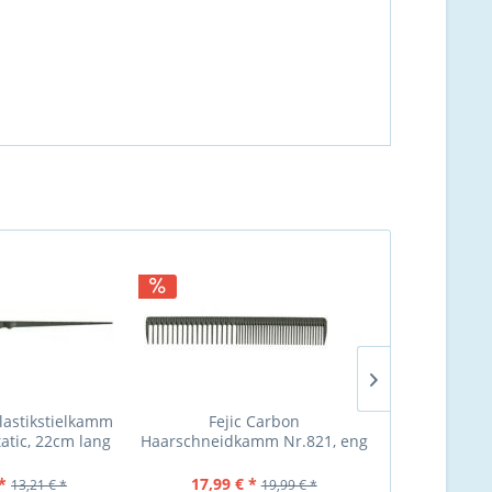
NEU
Plastikstielkamm
Fejic Carbon
Young Park 
tatic, 22cm lang
Haarschneidkamm Nr.821, eng
Nr. 101
u. weit gezahnt, antist
*
17,99 € *
15,99 €
13,21 € *
19,99 € *