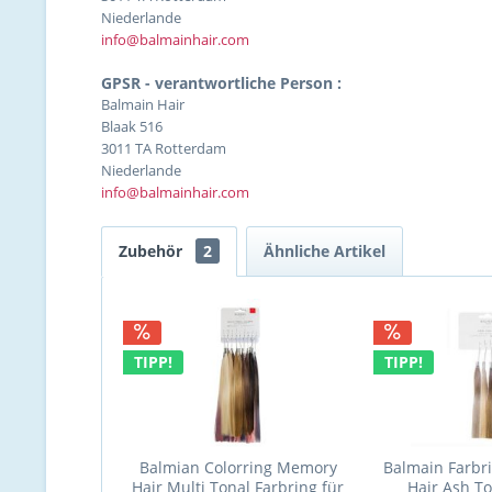
Niederlande
info@balmainhair.com
GPSR - verantwortliche Person :
Balmain Hair
Blaak 516
3011 TA Rotterdam
Niederlande
info@balmainhair.com
Zubehör
2
Ähnliche Artikel
TIPP!
TIPP!
Balmian Colorring Memory
Balmain Farbri
Hair Multi Tonal Farbring für
Hair Ash To