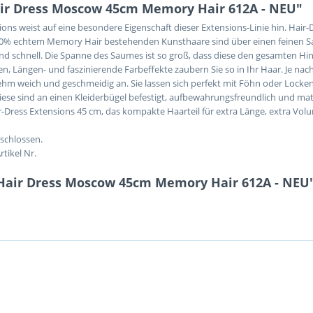
ir Dress Moscow 45cm Memory Hair 612A - NEU"
ns weist auf eine besondere Eigenschaft dieser Extensions-Linie hin. Hair-
100% echtem Memory Hair bestehenden Kunsthaare sind über einen feinen
 und schnell. Die Spanne des Saumes ist so groß, dass diese den gesamten Hin
en, Längen- und faszinierende Farbeffekte zaubern Sie so in Ihr Haar. Je nac
hm weich und geschmeidig an. Sie lassen sich perfekt mit Föhn oder Locken
iese sind an einen Kleiderbügel befestigt, aufbewahrungsfreundlich und mat
Dress Extensions 45 cm, das kompakte Haarteil für extra Länge, extra Vol
schlossen.
tikel Nr.
Hair Dress Moscow 45cm Memory Hair 612A - NEU