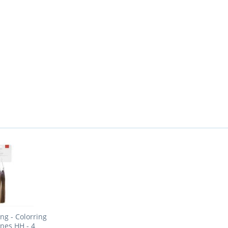
ng - Colorring
nes HH - 4