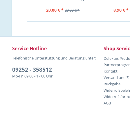
Ponytail + Fringe...
Aschtö
20,00 € *
8,90 € *
29,99 € *
Service Hotline
Shop Servi
Telefonische Unterstützung und Beratung unter:
Defektes Produ
Partnerprogr
09252 - 358512
Kontakt
Mo-Fr, 09:00 - 17:00 Uhr
Versand und Z
Rückgabe
Widerrufsbele
Widerrufsformu
AGB