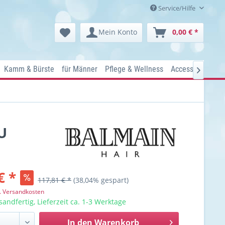
Service/Hilfe
Mein Konto
0,00 € *
Kamm & Bürste
für Männer
Pflege & Wellness
Accessoires
Ko

U
€ *
117,81 € *
(38,04% gespart)
l. Versandkosten
sandfertig, Lieferzeit ca. 1-3 Werktage
In den
Warenkorb