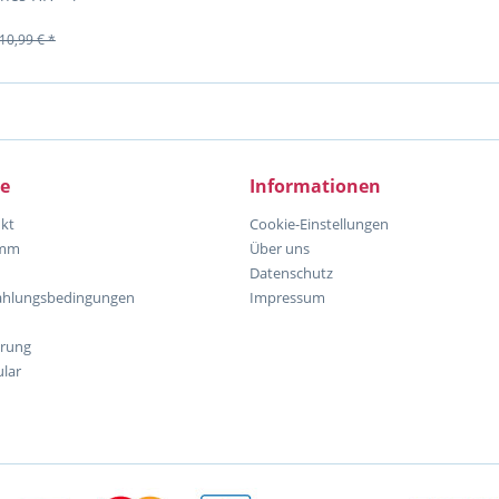
ne NEU
10,99 € *
ce
Informationen
kt
Cookie-Einstellungen
amm
Über uns
Datenschutz
ahlungsbedingungen
Impressum
hrung
lar