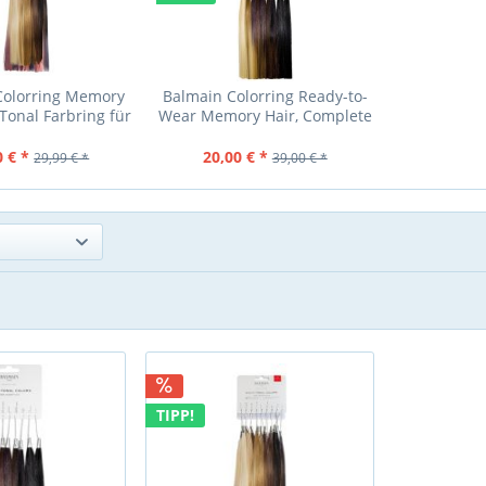
Colorring Memory
Balmain Colorring Ready-to-
 Tonal Farbring für
Wear Memory Hair, Complete
ail + Fringe...
Extensions, Hair...
0 € *
20,00 € *
29,99 € *
39,00 € *
TIPP!