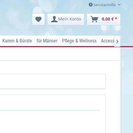
Service/Hilfe
Mein Konto
0,00 € *
Kamm & Bürste
für Männer
Pflege & Wellness
Accessoires
Ko
