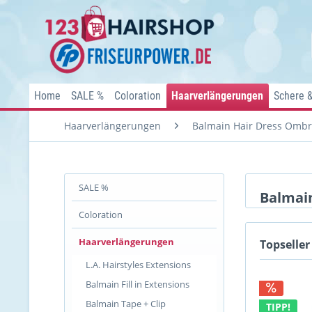
Home
SALE %
Coloration
Haarverlängerungen
Schere 
Haarverlängerungen
Balmain Hair Dress Omb
SALE %
Balmai
Coloration
Haarverlängerungen
Topseller
L.A. Hairstyles Extensions
Balmain Fill in Extensions
Balmain Tape + Clip
TIPP!