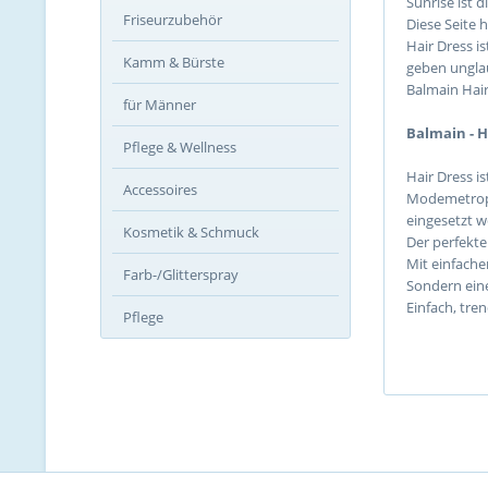
Sunrise ist d
Friseurzubehör
Diese Seite 
Hair Dress i
Kamm & Bürste
geben unglau
Balmain Hair
für Männer
Balmain - H
Pflege & Wellness
Hair Dress i
Accessoires
Modemetropol
eingesetzt w
Kosmetik & Schmuck
Der perfekte
Mit einfacher
Farb-/Glitterspray
Sondern eine
Einfach, tre
Pflege