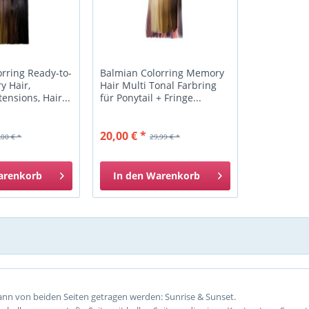
rring Ready-to-
Balmian Colorring Memory
 Hair,
Hair Multi Tonal Farbring
ensions, Hair...
für Ponytail + Fringe...
20,00 € *
,00 € *
29,99 € *
arenkorb
In den
Warenkorb
ann von beiden Seiten getragen werden: Sunrise & Sunset.