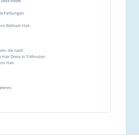
Seite bildet.
nde Färbungen
von Balmain Hair.
ben, die nach
 Hair Dress in 5 Minuten
on Hair.
eieren.