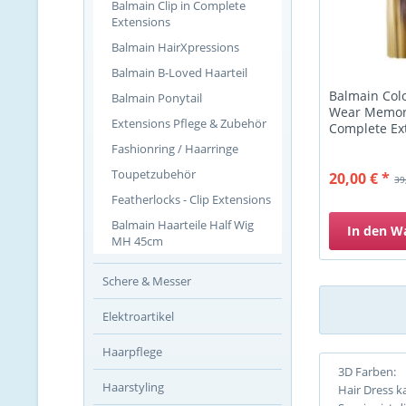
Balmain Clip in Complete
Extensions
Balmain HairXpressions
Balmain B-Loved Haarteil
Balmain Colo
Balmain Ponytail
Wear Memory
Extensions Pflege & Zubehör
Complete Ext
Fashionring / Haarringe
Toupetzubehör
20,00 € *
39
Featherlocks - Clip Extensions
Balmain Haarteile Half Wig
In den
W
MH 45cm
Schere & Messer
Elektroartikel
Haarpflege
3D Farben:
Haarstyling
Hair Dress k