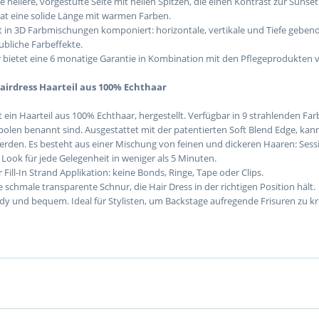
ie hellere, vorgestufte Seite mit hellen Spitzen, die einen Kontrast zur Sunset 
hat eine solide Länge mit warmen Farben.
st in 3D Farbmischungen komponiert: horizontale, vertikale und Tiefe gebe
bliche Farbeffekte.
 bietet eine 6 monatige Garantie in Kombination mit den Pflegeprodukten 
airdress Haarteil aus 100% Echthaar
st ein Haarteil aus 100% Echthaar, hergestellt. Verfügbar in 9 strahlenden Far
en benannt sind. Ausgestattet mit der patentierten Soft Blend Edge, kann
erden. Es besteht aus einer Mischung von feinen und dickeren Haaren: Sessi
 Look für jede Gelegenheit in weniger als 5 Minuten.
 Fill-In Strand Applikation: keine Bonds, Ringe, Tape oder Clips.
 schmale transparente Schnur, die Hair Dress in der richtigen Position hält.
ndy und bequem. Ideal für Stylisten, um Backstage aufregende Frisuren zu kr