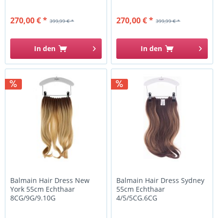
CopperGold
270,00 € *
270,00 € *
399,99 € *
399,99 € *
In den
In den
Balmain Hair Dress New
Balmain Hair Dress Sydney
York 55cm Echthaar
55cm Echthaar
8CG/9G/9.10G
4/5/5CG.6CG