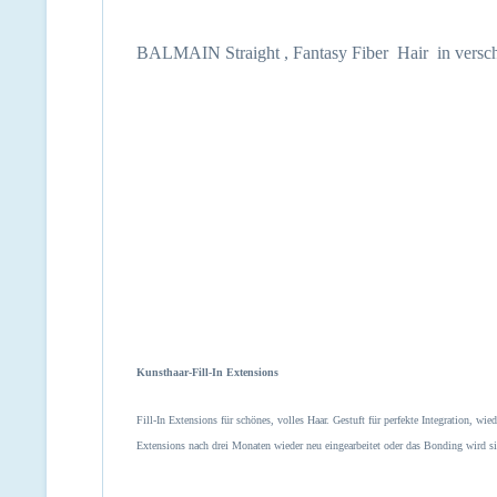
BALMAIN Straight , Fantasy Fiber Hair in verschi
Kunsthaar-Fill-In Extensions
Fill-In Extensions für schönes, volles Haar. Gestuft für perfekte Integration, 
Extensions nach drei Monaten wieder neu eingearbeitet oder das Bonding wird si