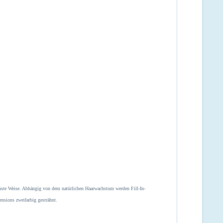
keinste Weise. Abhängig von dem natürlichen Haarwachstum werden Fill-In-
nsions zweifarbig gesträhnt.