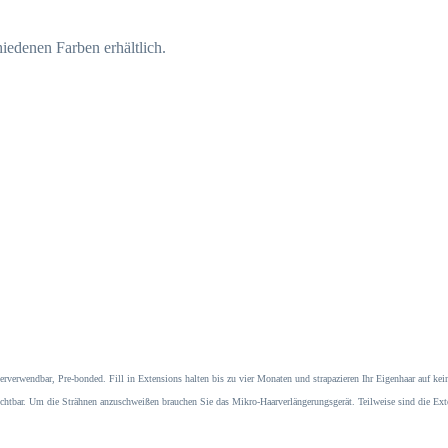
edenen Farben erhältlich.
wiederverwendbar, Pre-bonded. Fill in Extensions halten bis zu vier Monaten und strapazieren Ihr Eigenhaar auf 
chtbar. Um die Strähnen anzuschweißen brauchen Sie das Mikro-Haarverlängerungsgerät. Teilweise sind die Exte