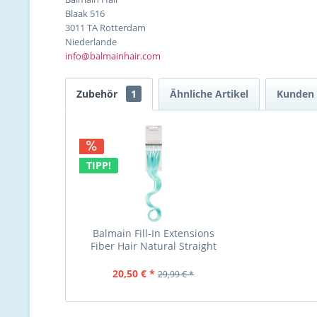
Blaak 516
3011 TA Rotterdam
Niederlande
info@balmainhair.com
Zubehör
1
Ähnliche Artikel
Kunden 
TIPP!
Balmain Fill-In Extensions
Fiber Hair Natural Straight
baby blue10Stück
20,50 € *
29,99 € *