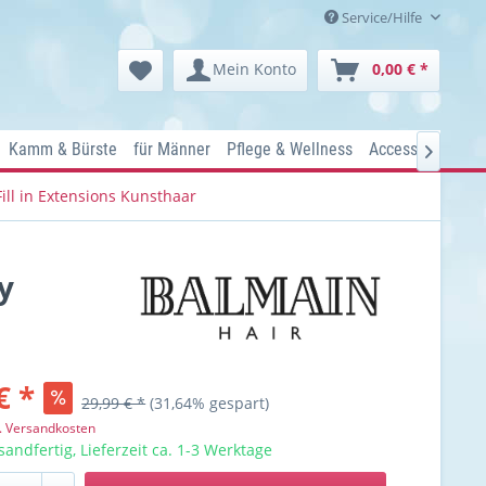
Service/Hilfe
Mein Konto
0,00 € *
Kamm & Bürste
für Männer
Pflege & Wellness
Accessoires
Ko

Fill in Extensions Kunsthaar
y
€ *
29,99 € *
(31,64% gespart)
l. Versandkosten
sandfertig, Lieferzeit ca. 1-3 Werktage