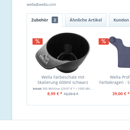
wella@wella.com
Zubehör
2
Ähnliche Artikel
Kunden 
Wella Färbeschale mit
Wella Prof
Skalierung 600ml schwarz
Färbekragen - 
Inhalt
300 Milliliter
(29,97 € * / 1000 Milliliter)
8,99 € *
39,00 € *
10,99 € *