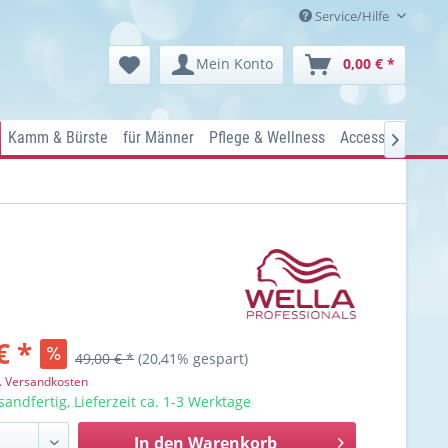
Service/Hilfe
Mein Konto
0,00 € *
Kamm & Bürste
für Männer
Pflege & Wellness
Accessoires
Ko

€ *
49,00 € *
(20,41% gespart)
l. Versandkosten
sandfertig, Lieferzeit ca. 1-3 Werktage
In den
Warenkorb