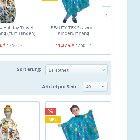
 Holiday Travel
BEAUTY-TEX Seaworld
Kinderumha
ng (zum Binden)
Kinderumhang
Rosa , mit Kl
(Druckknopfverschluss)
€ *
11,27 € *
12,94 €
17,50 € *
17,50 € *
Sortierung:
Artikel pro Seite:
NEU