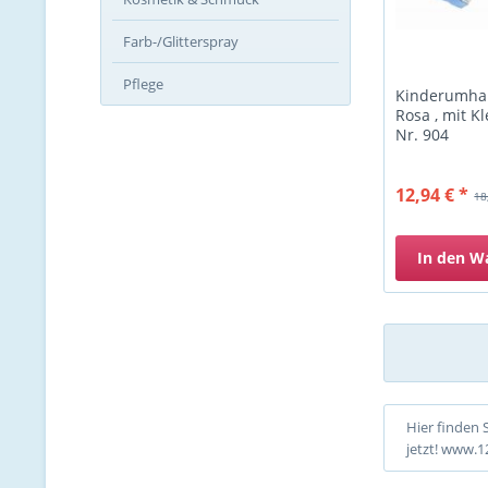
Farb-/Glitterspray
Pflege
Kinderumhan
Rosa , mit K
Nr. 904
12,94 € *
18
In den
W
Hier finden 
jetzt! www.1