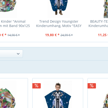
Kinder "Animal
Trend Design Youngster
BEAUTY-TEX
n mit Band 90x125
Kinderumhang, Motiv "EASY
Kinderumha
cm
RIDER", Hakenve
0 € *
19,80 € *
11,25 
14,90 € *
24,99 € *