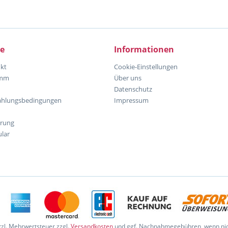
ce
Informationen
kt
Cookie-Einstellungen
amm
Über uns
Datenschutz
ahlungsbedingungen
Impressum
hrung
lar
etzl. Mehrwertsteuer zzgl.
Versandkosten
und ggf. Nachnahmegebühren, wenn nic