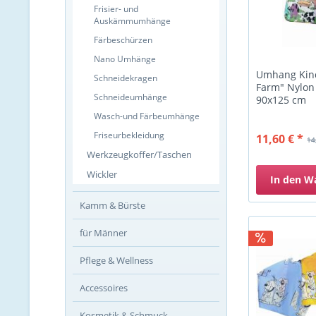
Frisier- und
Auskämmumhänge
Färbeschürzen
Nano Umhänge
Umhang Kin
Schneidekragen
Farm" Nylon
Schneideumhänge
90x125 cm
Wasch-und Färbeumhänge
Friseurbekleidung
11,60 € *
14
Werkzeugkoffer/Taschen
Wickler
In den
W
Kamm & Bürste
für Männer
Pflege & Wellness
Accessoires
Kosmetik & Schmuck