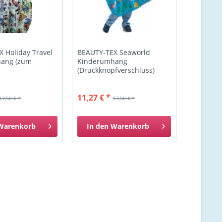
 Holiday Travel
BEAUTY-TEX Seaworld
ang (zum
Kinderumhang
(Druckknopfverschluss)
11,27 € *
17,50 € *
17,50 € *
Warenkorb
In den
Warenkorb