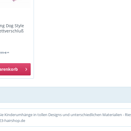
g Dog Style
lettverschluß
,99 € *
arenkorb
Sie Kinderumhänge in tollen Designs und unterschiedlichen Materialien - Rie
23-hairshop.de