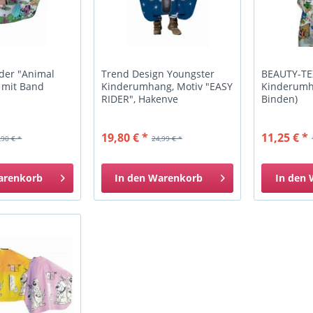
der "Animal
Trend Design Youngster
BEAUTY-TEX
 mit Band
Kinderumhang, Motiv "EASY
Kinderumh
RIDER", Hakenve
Binden)
19,80 € *
11,25 € *
,90 € *
24,99 € *
arenkorb
In den
Warenkorb
In den