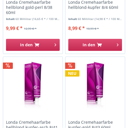
Londa Cremehaarfarbe
Londa Cremehaarfarbe
hellblond gold-perl 8/38
hellblond-kupfer 8/4 60ml
60ml
Inhalt
60 Milliliter
(16,65 € * / 100 Milliliter)
Inhalt
60 Milliliter
(14,98 € * / 100 Milliliter)
9,99 € *
8,99 € *
12,99 € *
10,99 € *
In den
In den
NEU
Londa Cremehaarfarbe
Londa Cremehaarfarbe
hellblond kupfer-asch 8/41
kupfer-gold 8/43 60ml