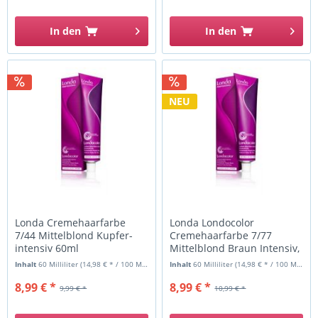
In den
In den
NEU
Londa Cremehaarfarbe
Londa Londocolor
7/44 Mittelblond Kupfer-
Cremehaarfarbe 7/77
intensiv 60ml
Mittelblond Braun Intensiv,
Tube 60 ml
Inhalt
60 Milliliter
(14,98 € * / 100 Milliliter)
Inhalt
60 Milliliter
(14,98 € * / 100 Milliliter)
8,99 € *
8,99 € *
9,99 € *
10,99 € *