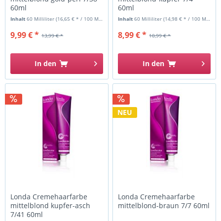
60ml
60ml
Inhalt
60 Milliliter
(16,65 € * / 100 Milliliter)
Inhalt
60 Milliliter
(14,98 € * / 100 Milliliter)
9,99 € *
8,99 € *
13,99 € *
10,99 € *
In den
In den
NEU
Londa Cremehaarfarbe
Londa Cremehaarfarbe
mittelblond kupfer-asch
mittelblond-braun 7/7 60ml
7/41 60ml