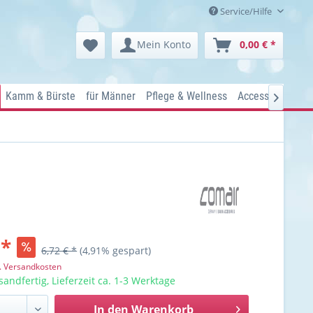
Service/Hilfe
Mein Konto
0,00 € *
Kamm & Bürste
für Männer
Pflege & Wellness
Accessoires
Ko

 *
6,72 € *
(4,91% gespart)
l. Versandkosten
sandfertig, Lieferzeit ca. 1-3 Werktage
In den
Warenkorb