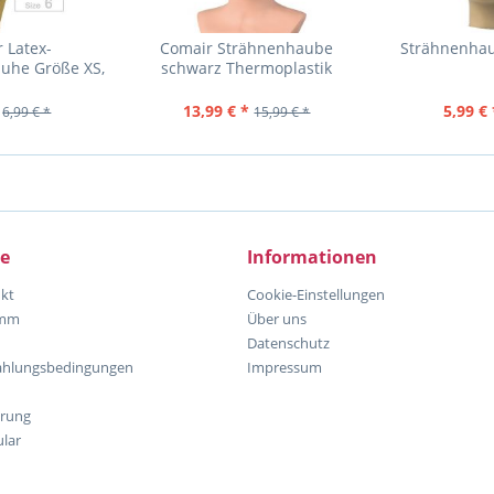
 Latex-
Comair Strähnenhaube
Strähnenhau
uhe Größe XS,
schwarz Thermoplastik
 Stück Gr. 6
13,99 € *
5,99 € 
6,99 € *
15,99 € *
ce
Informationen
kt
Cookie-Einstellungen
amm
Über uns
Datenschutz
ahlungsbedingungen
Impressum
hrung
lar