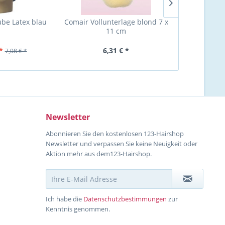
be Latex blau
Comair Vollunterlage blond 7 x
Comair Vollu
11 cm
7 
*
6,31 € *
4,50 €
7,08 € *
Newsletter
Abonnieren Sie den kostenlosen 123-Hairshop
Newsletter und verpassen Sie keine Neuigkeit oder
Aktion mehr aus dem123-Hairshop.
Ich habe die
Datenschutzbestimmungen
zur
Kenntnis genommen.