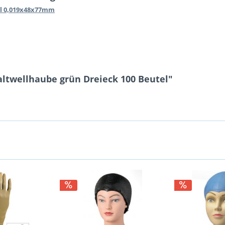
tl 0,019x48x77mm
ltwellhaube grün Dreieck 100 Beutel"