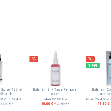
TIPP!
r Spray 150ml
Balmain Silk Tape Remover
Balmain Co
lbstich
100ml
Extensi
,80 € * / 100 Milliliter)
Inhalt
100 Milliliter
Inhalt
250 Milliliter
19,00 € *
15,50 € 
14,99 € *
29,99 € *