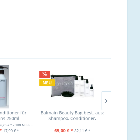
NEU
nditioner für
Balmain Beauty Bag best. aus:
Balmain 
ons 250ml
Shampoo, Conditioner,
Extens
Mask,Spray,Bürste
(6,20 € * / 100 Milliliter)
Inhalt
250 Millilit
*
65,00 € *
15,99 €
17,99 € *
82,11 € *