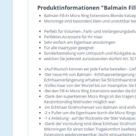
Produktinformationen "Balmain Fill
Balmain Fill-in Micro Ring Extensions Blonde Value
Microringe sind besonders klein und unsichtbar be
Perfekt für Volumen-, Farb- und Verlängerungsbe
Perfektes Accessoire für Ihr Haar
Sehr einfach am Eigenhaar anzubringen
Für alle Haartypen geeignet
Sonderbestellung vom Umtausch und Rückgabe ausg
welchen Sie jederzeit zurücksenden dürfen! Art. SC
-(Auf Wunsch können wir jede Farbe bestellen - Lief
-Der neue Hit von Balmain - Echthaarverlängerung 
Echthaarverlängerung erhalten Sie 50 Echthaarsträ
-Volles Haar von der Wurzel bis zur Haarspitze. Si
-Bei den Fill-in Micro Ring Extensions werden die E
-Dank den superkleinen Micro Rings ist das tragen 
Keratinbonding Methoden möglich war.
-Im Echthaar Strähnchenset von Balmain sind entha
-2 x Puller um die Eigenhaare durch die Micro Rings
-1 x Anleitung - auf der Rückseite der 50er Valuepa
-Dank der Vorstufung sind diese Echthaar Strähnche
Mikroringen für einen tollen Tragekomfort beefest
Extensions wiederverwertbar, leicht einzuarbeite