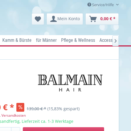
Service/Hilfe
Mein Konto
0,00 € *
Kamm & Bürste
für Männer
Pflege & Wellness
Accessoires
Ko

 € *
139,00 € *
(15,83% gespart)
l. Versandkosten
sandfertig, Lieferzeit ca. 1-3 Werktage