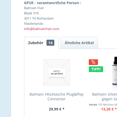
GPSR - verantwortliche Person :
Balmain Hair
Blaak 516
3011 TA Rotterdam
Niederlande
info@balmainhair.com
Zubehör
14
Ähnliche Artikel
TIPP!
Balmain Hitzetasche Plug&Play
Balmain Silve
Connector
gegen Ge
Inhalt
150 Milliliter
(8
29,99 € *
13,20 € *