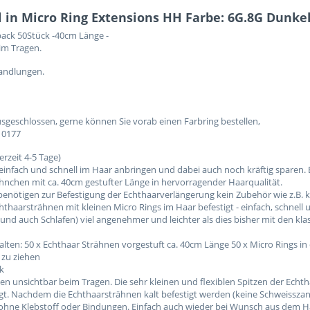
 in Micro Ring Extensions HH Farbe: 6G.8G Dunke
pack 50Stück -40cm Länge -
im Tragen.
handlungen.
eschlossen, gerne können Sie vorab einen Farbring bestellen,
10177
erzeit 4-5 Tage)
einfach und schnell im Haar anbringen und dabei auch noch kräftig sparen.
hnchen mit ca. 40cm gestufter Länge in hervorragender Haarqualität.
e benötigen zur Befestigung der Echthaarverlängerung kein Zubehör wie z.B. 
chthaarsträhnen mit kleinen Micro Rings im Haar befestigt - einfach, schnell 
(und auch Schlafen) viel angenehmer und leichter als dies bisher mit den kl
lten: 50 x Echthaar Strähnen vorgestuft ca. 40cm Länge 50 x Micro Rings i
 zu ziehen
ck
n unsichtbar beim Tragen. Die sehr kleinen und flexiblen Spitzen der Echth
igt. Nachdem die Echthaarsträhnen kalt befestigt werden (keine Schweisszan
n ohne Klebstoff oder Bindungen. Einfach auch wieder bei Wunsch aus dem H