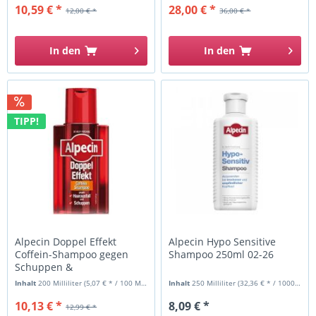
10,59 € *
28,00 € *
12,00 € *
36,00 € *
In den
In den
TIPP!
Alpecin Doppel Effekt
Alpecin Hypo Sensitive
Coffein-Shampoo gegen
Shampoo 250ml 02-26
Schuppen &
erblichbedingten...
Inhalt
200 Milliliter
(5,07 € * / 100 Milliliter)
Inhalt
250 Milliliter
(32,36 € * / 1000 Milliliter)
10,13 € *
8,09 € *
12,99 € *