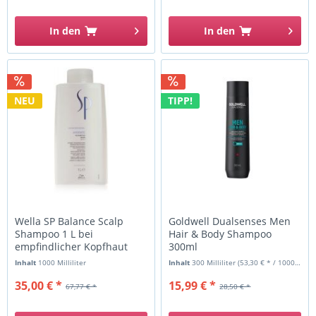
In den
In den
NEU
TIPP!
Wella SP Balance Scalp
Goldwell Dualsenses Men
Shampoo 1 L bei
Hair & Body Shampoo
empfindlicher Kopfhaut
300ml
Inhalt
1000 Milliliter
Inhalt
300 Milliliter
(53,30 € * / 1000 Milliliter)
35,00 € *
15,99 € *
67,77 € *
28,50 € *