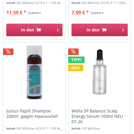
u.Schuppen
Inhalt
200 Milliliter
(5,75 € * / 100 Milliliter)
Inhalt
250 Milliliter
(31,96 € * / 1000 Milliliter)
11,50 € *
7,99 € *
15,00 € *
12,00 € *
In den
In den
TIPP!
NEU
Justus Papill Shampoo
Wella SP Balance Scalp
200ml -gegen Haarausfall
Energy Serum 100ml NEU
07-26
Inhalt
200 Milliliter
(5,30 € * / 100 Milliliter)
Inhalt
100 Milliliter