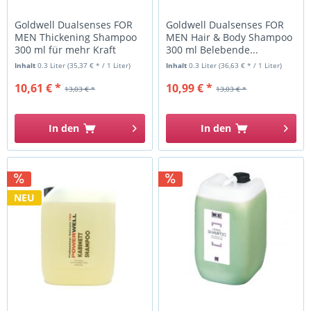
Goldwell Dualsenses FOR
Goldwell Dualsenses FOR
MEN Thickening Shampoo
MEN Hair & Body Shampoo
300 ml für mehr Kraft
300 ml Belebende...
und...
Inhalt
0.3 Liter
(35,37 € * / 1 Liter)
Inhalt
0.3 Liter
(36,63 € * / 1 Liter)
10,61 € *
10,99 € *
13,03 € *
13,03 € *
In den
In den
NEU