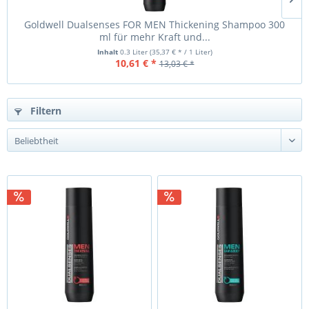
Goldwell Dualsenses FOR MEN Thickening Shampoo 300
G
ml für mehr Kraft und...
Inhalt
0.3 Liter
(35,37 € * / 1 Liter)
10,61 € *
13,03 € *
Filtern