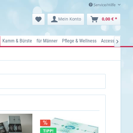
Service/Hilfe
Mein Konto
0,00 € *
Kamm & Bürste
für Männer
Pflege & Wellness
Accessoires
Ko

TIPP!
NEU