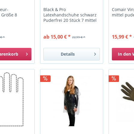
seur-
Black & Pro
Comair Vi
 Größe 8
Latexhandschuhe schwarz
mittel pud
Puderfrei 20 Stück 7 mittel
ab 15,00 € *
15,99 € *
 € *
22,99 € *
arenkorb
Details
In den