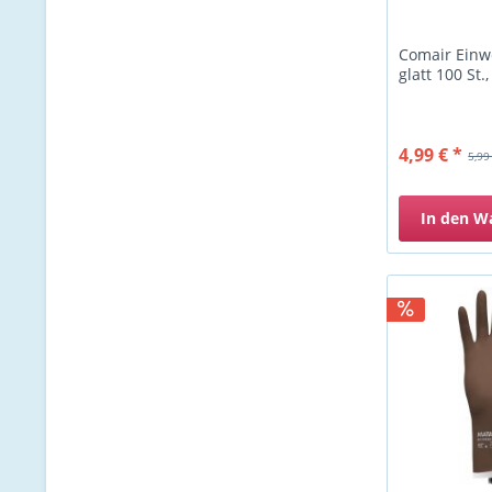
Comair Ein
glatt 100 St
4,99 € *
5,99
In den
W