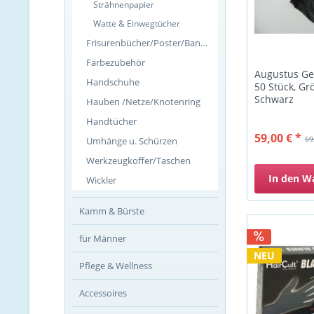
Strähnenpapier
Watte & Einwegtücher
Frisurenbücher/Poster/Banner
Färbezubehör
Augustus G
Handschuhe
50 Stück, Gr
Schwarz
Hauben /Netze/Knotenring
Handtücher
59,00 € *
69
Umhänge u. Schürzen
Werkzeugkoffer/Taschen
In den
W
Wickler
Kamm & Bürste
für Männer
NEU
Pflege & Wellness
Accessoires