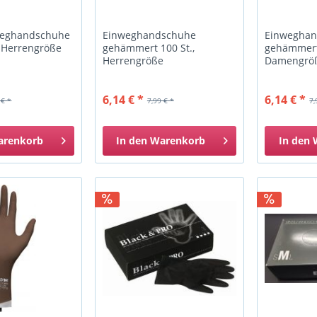
weghandschuhe
Einweghandschuhe
Einwegha
., Herrengröße
gehämmert 100 St.,
gehämmert 
Herrengröße
Damengrö
6,14 € *
6,14 € *
 € *
7,99 € *
7,
arenkorb
In den
Warenkorb
In den