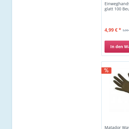
Einweghand
glatt 100 Be
4,99 € *
5,99
In den
W
Matador Wa