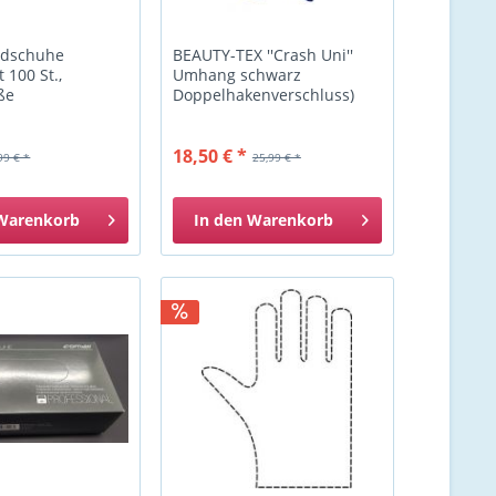
ndschuhe
BEAUTY-TEX ''Crash Uni''
100 St.,
Umhang schwarz
ße
Doppelhakenverschluss)
18,50 € *
99 € *
25,99 € *
Warenkorb
In den
Warenkorb