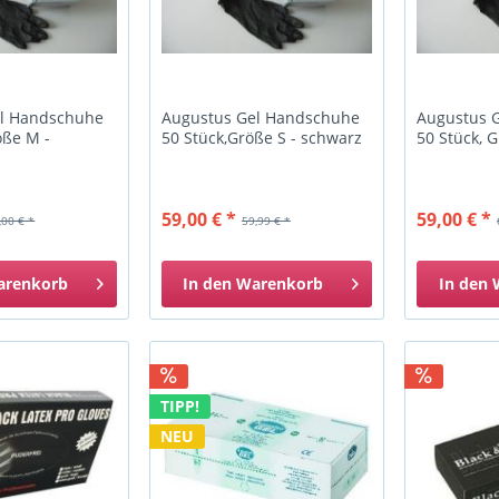
el Handschuhe
Augustus Gel Handschuhe
Augustus 
öße M -
50 Stück,Größe S - schwarz
50 Stück, 
59,00 € *
59,00 € *
,00 € *
59,99 € *
arenkorb
In den
Warenkorb
In den
TIPP!
NEU