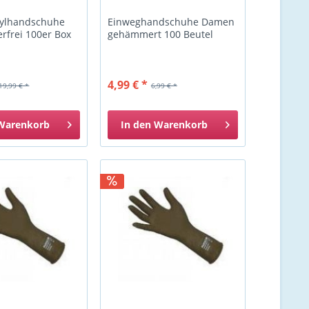
nylhandschuhe
Einweghandschuhe Damen
erfrei 100er Box
gehämmert 100 Beutel
4,99 € *
19,99 € *
6,99 € *
Warenkorb
In den
Warenkorb