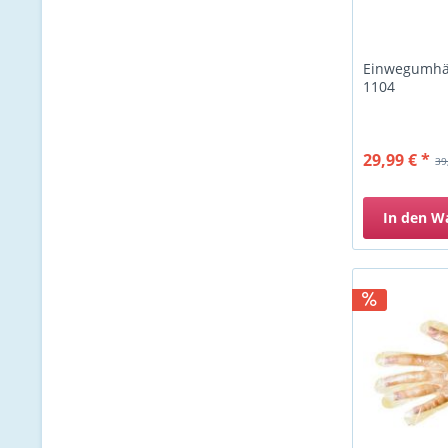
Einwegumhän
1104
29,99 € *
39
In den
W