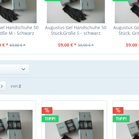
Gel Handschuhe 50
Augustus Gel Handschuhe 50
Augustus G
röße M - Schwarz
Stück,Größe S - schwarz
Stück, Gr
0 € *
59,00 € *
59,00 
69,00 € *
59,99 € *
von
2
TIPP!
TIPP!