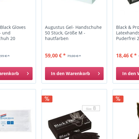
 Black Gloves
Augustus Gel- Handschuhe
Black & Pr
- und
50 Stück, Größe M -
Latexhand
chuh 20
hautfarben
Puderfrei 
59,00 € *
18,46 € *
,99 € *
79,00 € *
arenkorb
In den
Warenkorb
In den