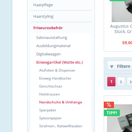
Haarpflege
Haarstyling
Augustus 
Friseurzubehör
Stück, G
Salonausstattung
59,0
Ausbildungmaterial
Digitalwaagen
Einwegartikel (Watte etc.)
Filtern
AluFolien & Dispenser
Einweg-Handtücher
1
Gesichtschutz
Halskrausen
Handschuhe & Umhänge
Sparpaket
TIPP!
Spitzenpapier
Strähnen-, Kaltwellhauben