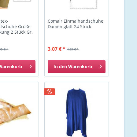
tex-
Comair Einmalhandschuhe
dschuhe Größe
Damen glatt 24 Stück
ckung 2 Stück Gr.
3,07 € *
99 € *
4,99 € *
Warenkorb
In den
Warenkorb