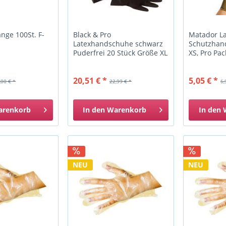
ge 100St. F-
Black & Pro
Matador La
Latexhandschuhe schwarz
Schutzhan
Puderfrei 20 Stück Größe XL
XS, Pro Pa
6
20,51 € *
5,05 € *
,00 € *
22,99 € *
6,
arenkorb
In den
Warenkorb
In den
NEU
NEU