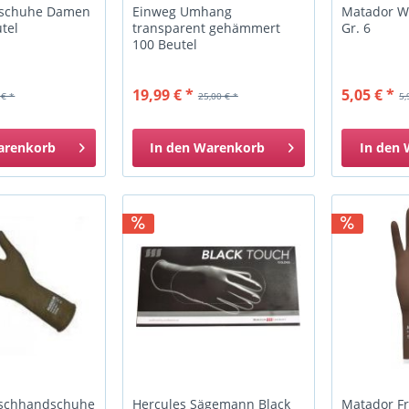
schuhe Damen
Einweg Umhang
Matador 
utel
transparent gehämmert
Gr. 6
100 Beutel
19,99 € *
5,05 € *
 € *
25,00 € *
5,
arenkorb
In den
Warenkorb
In den
schhandschuhe
Hercules Sägemann Black
Matador Fr