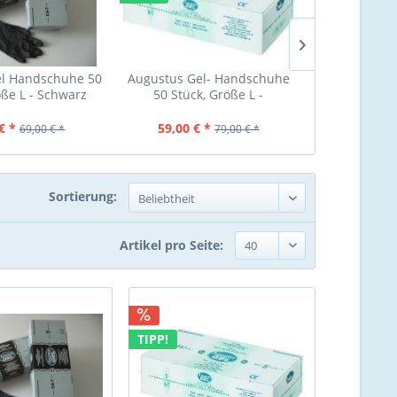
el Handschuhe 50
Augustus Gel- Handschuhe
HairCult Pro 
öße L - Schwarz
50 Stück, Größe L -
L Was
hautfarben
Färbeha
Stü
€ *
59,00 € *
13,99 €
69,00 € *
79,00 € *
Sortierung:
Artikel pro Seite:
TIPP!