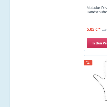
Matador Fri
Handschuhe
5,05 € *
5,99
In den
W