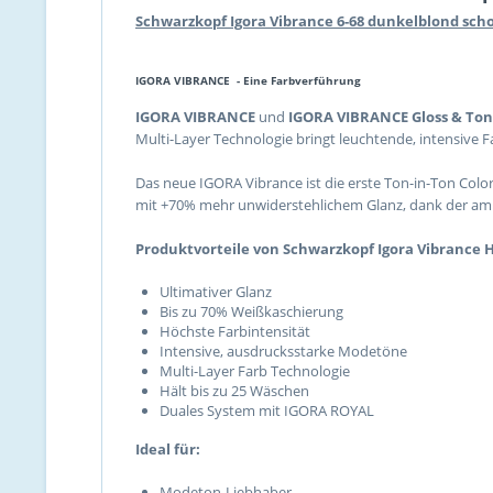
Schwarzkopf Igora Vibrance 6-68 dunkelblond scho
IGORA VIBRANCE -
Eine Farbverführung
IGORA VIBRANCE
und
IGORA VIBRANCE Gloss & To
Multi-Layer Technologie bringt leuchtende, intensive F
Das neue IGORA Vibrance ist die erste Ton-in-Ton Color
mit +70% mehr unwiderstehlichem Glanz, dank der amm
Produktvorteile von Schwarzkopf Igora Vibrance 
Ultimativer Glanz
Bis zu 70% Weißkaschierung
Höchste Farbintensität
Intensive, ausdrucksstarke Modetöne
Multi-Layer Farb Technologie
Hält bis zu 25 Wäschen
Duales System mit IGORA ROYAL
Ideal für:
Modeton-Liebhaber