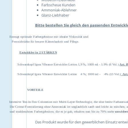
Farbscheue Kunden
Ammoniak-Ablehner
Glanz-Liebhaber
Bitte bestellen Sie gleich den passenden Entwickl
Erzeugt optimale Farbergebnisse mit idealer Viskosität und
Peroxidstärke für bessere Kämmbarkeit und Pflege.
Entwickler in 2 STÄRKEN
Schwarzkopf Igora Vibrance Entwickler Lotion 1,9 %, 1000 ml - 1.9% (6 Vol.)
Art. 
Schwarzkopf Igora Vibrance Entwickler Lotion 4 %, 1000 ml - 4% (13 Vol.)
Art
VORTEILE
Intensive Ton-in-Ton Coloration mit Multi-Layer-Technologie, die eine
breite Farbauswah
Die Creme-Formulierung ohne Ammoniak ist unglaublich sanft und
leicht zu mischen, 
und strahlendsten Farbergebnisse, die es je gab, erhalten nun bis zu
70% mehr
unwiders
Das Produkt wurde für den gewerblichen Einsatz entwic