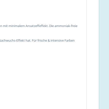
en mit minimalem Ansatzeffeffekt. Die ammoniak-freie
Nachwuchs-Effekt hat. Für frische & intensive Farben