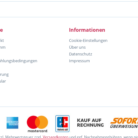
ce
Informationen
kt
Cookie-Einstellungen
amm
Über uns
Datenschutz
ahlungsbedingungen
Impressum
hrung
lar
etzl. Mehrwertsteuer zzgl.
Versandkosten
und ggf. Nachnahmegebühren, wenn nic