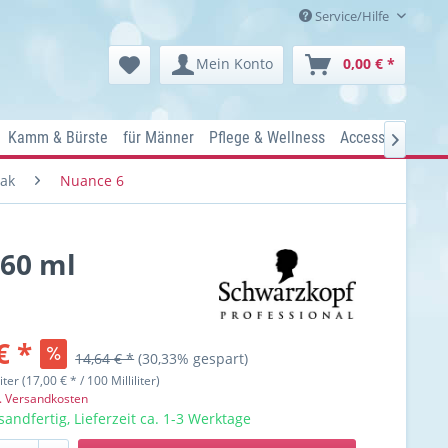
Service/Hilfe
Mein Konto
0,00 € *
Kamm & Bürste
für Männer
Pflege & Wellness
Accessoires
Ko

iak
Nuance 6
 60 ml
€ *
14,64 € *
(30,33% gespart)
liter (17,00 € * / 100 Milliliter)
l. Versandkosten
sandfertig, Lieferzeit ca. 1-3 Werktage