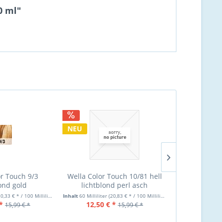
0 ml"
NEU
NEU
or Touch 9/3
Wella Color Touch 10/81 hell
Wella Co
lond gold
lichtblond perl asch
hellbraun m
T
0,33 € * / 100 Milliliter)
Inhalt
60 Milliliter
(20,83 € * / 100 Milliliter)
Inhalt
60 Milliliter
*
12,50 € *
12,60 €
15,99 € *
15,99 € *