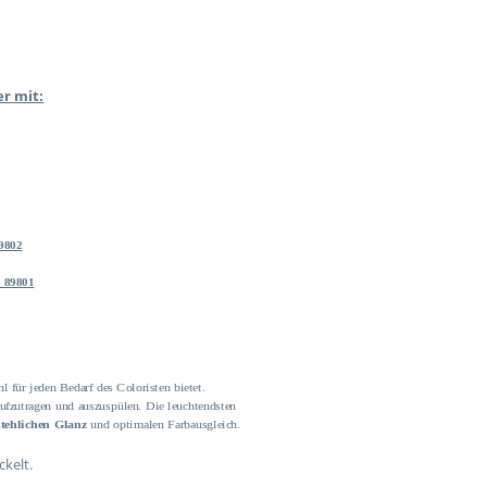
er mit:
89802
. 89801
l für jeden Bedarf des Coloristen bietet.
aufzutragen und auszuspülen. Die leuchtendsten
tehlichen Glanz
und optimalen Farbausgleich.
kelt.