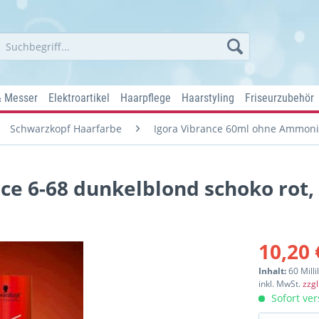
& Messer
Elektroartikel
Haarpflege
Haarstyling
Friseurzubehör
Schwarzkopf Haarfarbe
Igora Vibrance 60ml ohne Ammon
ce 6-68 dunkelblond schoko rot,
10,20 
Inhalt:
60 Milli
inkl. MwSt.
zzg
Sofort ver