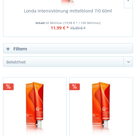
Londa Intensivtönung mittelblond 7/0 60ml
L
Inhalt
60 Milliliter
(19,98 € * / 100 Milliliter)
11,99 € *
15,99 € *
Filtern