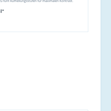
 zu fünf Aufhellungsstufen für maximalen Kontrast.
l"