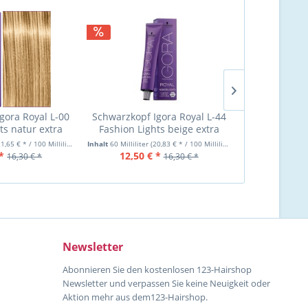
gora Royal L-00
Schwarzkopf Igora Royal L-44
Schwarzkopf 
ts natur extra
Fashion Lights beige extra
Fashion Lig
0ml
60ml
1,65 € * / 100 Milliliter)
Inhalt
60 Milliliter
(20,83 € * / 100 Milliliter)
Inhalt
60 Milliliter
*
12,50 € *
12,50 €
16,30 € *
16,30 € *
Newsletter
Abonnieren Sie den kostenlosen 123-Hairshop
Newsletter und verpassen Sie keine Neuigkeit oder
Aktion mehr aus dem123-Hairshop.