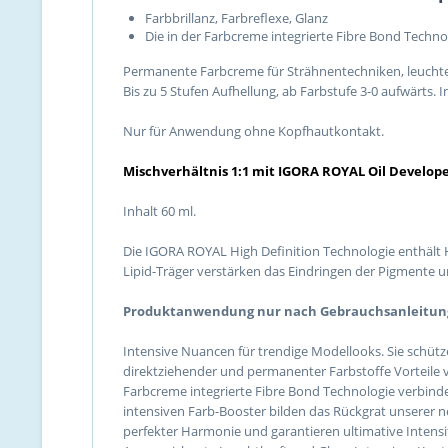
Farbbrillanz, Farbreflexe, Glanz
Die in der Farbcreme integrierte Fibre Bond Techn
Permanente Farbcreme für Strähnentechniken, leuchten
Bis zu 5 Stufen Aufhellung, ab Farbstufe 3-0 aufwärts.
Nur für Anwendung ohne Kopfhautkontakt.
Mischverhältnis 1:1 mit IGORA ROYAL Oil Develope
Inhalt 60 ml.
Die IGORA ROYAL High Definition Technologie enthält 
Lipid-Träger verstärken das Eindringen der Pigmente un
Produktanwendung nur nach Gebrauchsanleitun
Intensive Nuancen für trendige Modellooks. Sie schütz
direktziehender und permanenter Farbstoffe Vorteile v
Farbcreme integrierte Fibre Bond Technologie verbind
intensiven Farb-Booster bilden das Rückgrat unserer ne
perfekter Harmonie und garantieren ultimative Intens