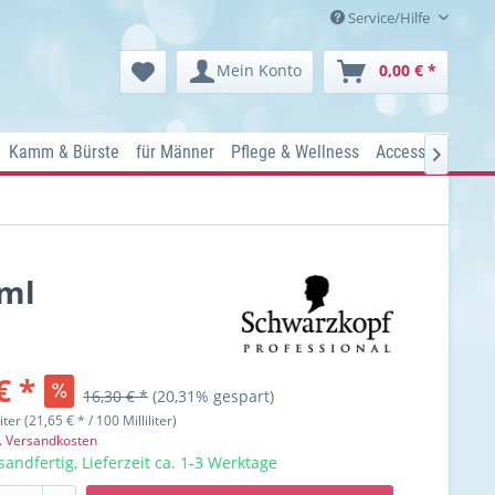
Service/Hilfe
Mein Konto
0,00 € *
Kamm & Bürste
für Männer
Pflege & Wellness
Accessoires
Ko

0ml
€ *
16,30 € *
(20,31% gespart)
liter (21,65 € * / 100 Milliliter)
l. Versandkosten
sandfertig, Lieferzeit ca. 1-3 Werktage