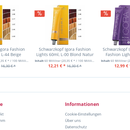
gora Fashion
Schwarzkopf Igora Fashion
Schwarzkopf I
 L-44 Beige
Lights 60ml, L-00 Blond Natur
Fashion Ligh
6
35 € * / 100 Milliliter)
Inhalt
60 Milliliter
(20,35 € * / 100 Milliliter)
Inhalt
60 Milliliter
(2
12,21 € *
12,99 € 
16,30 € *
16,30 € *
ce
Informationen
kt
Cookie-Einstellungen
amm
Über uns
Datenschutz