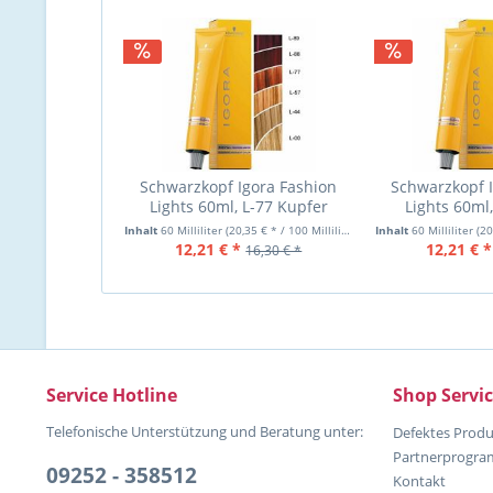
Schwarzkopf Igora Fashion
Schwarzkopf I
Lights 60ml, L-77 Kupfer
Lights 60ml,
Inhalt
60 Milliliter
(20,35 € * / 100 Milliliter)
Inhalt
60 Milliliter
(20,
12,21 € *
12,21 € *
16,30 € *
Service Hotline
Shop Servi
Telefonische Unterstützung und Beratung unter:
Defektes Produ
Partnerprogr
09252 - 358512
Kontakt