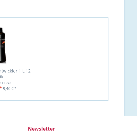
twickler 1 L 12
%
t
1 Liter
*
9,46 € *
Newsletter