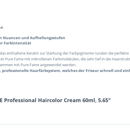
en
len Nuancen und Aufhellungsstufen
er Farbintensität
 das enthaltene Keratin zur Stärkung der Farbpigmente runden die perfekte
itet Pure Fame mit mikrofeinen Farbmolekülen, die sehr tief in die Haarstr
usammen mit Pure Fame angewendet werden.
 professionelle Haarfärbsystem, welches der Friseur schnell und ein
 Professional Haircolor Cream 60ml, 5.65"