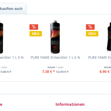
kauften auch
NEU
NEU
ickler 1 L 9 %
PURE FAME Entwickler 1 L 6 %
PURE FAME En
1 Liter
Inhalt
1 Liter
Inhal
7,38 € *
8,90 € 
9,46 € *
12,99 € *
ce
Informationen