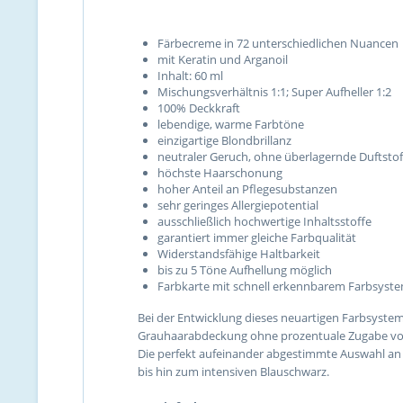
Färbecreme in 72 unterschiedlichen Nuancen
mit Keratin und Arganoil
Inhalt: 60 ml
Mischungsverhältnis 1:1; Super Aufheller 1:2
100% Deckkraft
lebendige, warme Farbtöne
einzigartige Blondbrillanz
neutraler Geruch, ohne überlagernde Duftstof
höchste Haarschonung
hoher Anteil an Pflegesubstanzen
sehr geringes Allergiepotential
ausschließlich hochwertige Inhaltsstoffe
garantiert immer gleiche Farbqualität
Widerstandsfähige Haltbarkeit
bis zu 5 Töne Aufhellung möglich
Farbkarte mit schnell erkennbarem Farbsyst
Bei der Entwicklung dieses neuartigen Farbsystem
Grauhaarabdeckung ohne prozentuale Zugabe vo
Die perfekt aufeinander abgestimmte Auswahl an 
bis hin zum intensiven Blauschwarz.