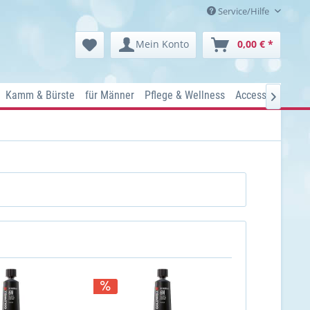
Service/Hilfe
Mein Konto
0,00 € *
Kamm & Bürste
für Männer
Pflege & Wellness
Accessoires
Ko
