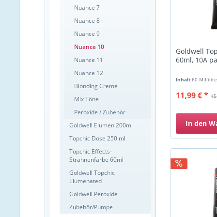
Nuance 7
Nuance 8
Nuance 9
Nuance 10
Goldwell To
60ml, 10A pa
Nuance 11
Nuance 12
Inhalt
60 Millilit
Blonding Creme
11,99 € *
15
Mix Töne
Peroxide / Zubehör
In den
W
Goldwell Elumen 200ml
Topchic Dose 250 ml
Topchic Effects-
Strähnenfarbe 60ml
Goldwell Topchic
Elumenated
Goldwell Peroxide
Zubehör/Pumpe