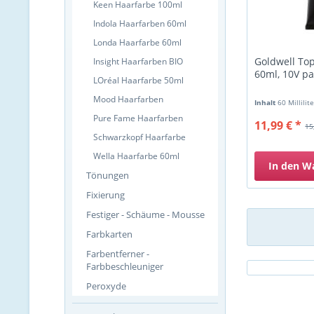
Keen Haarfarbe 100ml
Indola Haarfarben 60ml
Londa Haarfarbe 60ml
Goldwell To
Insight Haarfarben BIO
60ml, 10V pa
LOréal Haarfarbe 50ml
Mood Haarfarben
Inhalt
60 Millilit
Pure Fame Haarfarben
11,99 € *
15
Schwarzkopf Haarfarbe
Wella Haarfarbe 60ml
In den
W
Tönungen
Fixierung
Festiger - Schäume - Mousse
Farbkarten
Farbentferner -
Farbbeschleuniger
Peroxyde