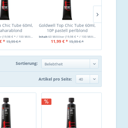
p Chic Tube 60ml,
Goldwell Top Chic Tube 60ml,
Goldwell Top 
saharablond
10P pastell perlblond
10V paste
tellblond
er
(19,98 € * / 100 Milliliter)
Inhalt
60 Milliliter
(19,98 € * / 100 Milliliter)
Inhalt
60 Milliliter
€ *
11,99 € *
11,99 €
15,99 € *
15,99 € *
Sortierung:
Artikel pro Seite: