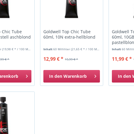
p Chic Tube
Goldwell Top Chic Tube
Goldwell T
stell aschblond
60ml, 10N extra-hellblond
60ml, 10G
pastellblo
er
(19,98 € * / 100 Milliliter)
Inhalt
60 Milliliter
(21,65 € * / 100 Milliliter)
Inhalt
60 Milli
12,99 € *
11,99 € *
,99 € *
15,99 € *
arenkorb
In den
Warenkorb
In den