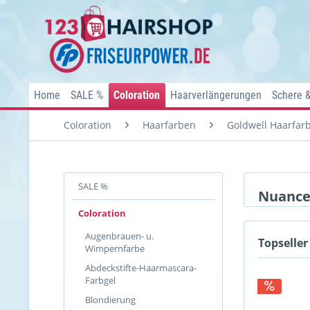
Home
SALE %
Coloration
Haarverlängerungen
Schere 
Coloration
Haarfarben
Goldwell Haarfar
SALE %
Nuance
Coloration
Augenbrauen- u.
Topseller
Wimpernfarbe
Abdeckstifte-Haarmascara-
Farbgel
Blondierung