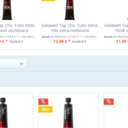
op Chic Tube 60ml,
Goldwell Top Chic Tube 60ml,
Goldwell To
stell aschblond
10N extra-hellblond
10GB 
pas
iter
(19,98 € * / 100 Milliliter)
Inhalt
60 Milliliter
(21,65 € * / 100 Milliliter)
Inhalt
60 Millilit
9 € *
12,99 € *
11,99 
15,99 € *
15,99 € *
NEU