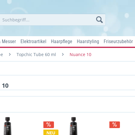
& Messer
Elektroartikel
Haarpflege
Haarstyling
Friseurzubehör
be
Topchic Tube 60 ml
Nuance 10
 10
NEU