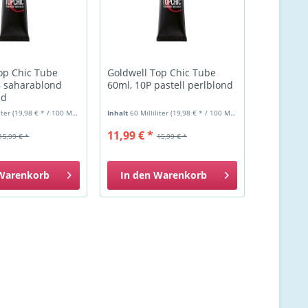
op Chic Tube
Goldwell Top Chic Tube
B saharablond
60ml, 10P pastell perlblond
nd
liter
(19,98 € * / 100 Milliliter)
Inhalt
60 Milliliter
(19,98 € * / 100 Milliliter)
11,99 € *
15,99 € *
15,99 € *
Warenkorb
In den
Warenkorb