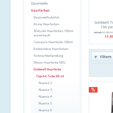
Dauerwelle
Haarfarben
Dauerwellzubehör
Goldwell T
Alcina Haarfarben
10A pa
3DeLuXe Haarfarben 100ml-
Inhalt
60 Millil
ausverkauft
11,9
Colorpure Haarfarbe 100ml
Eslabondexx Haarfarben
Farbnachbehandlung
Filtern
Dikson Haarfarbe NEU
Goldwell Haarfarbe
Topchic Tube 60 ml
Nuance 2
Nuance 3
Nuance 4
Nuance 5
Nuance 6