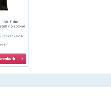
p Chic Tube
stell violablond
er
(19,98 € * / 100 Milliliter)
,99 € *
arenkorb