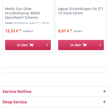
Medis Sun Glow
Jaguar Ersatzklingen für JT2
Druckluftspray 300ml
10 Stück 62mm
Desinfiziert Scheren,
Tastaturen,...
Inhalt
300 Milliliter
(4,44 € * / 100 Milliliter)
13,33 € *
8,81 € *
22,00 € *
9,99 € *
In den
In den
Service Hotline
Shop Service