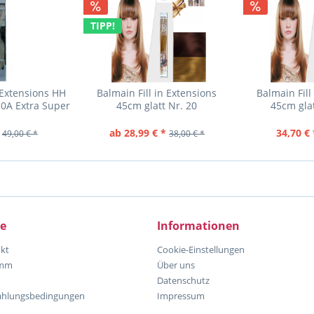
TIPP!
 Extensions HH
Balmain Fill in Extensions
Balmain Fill
0A Extra Super
45cm glatt Nr. 20
45cm gla
Ash...
mittelperlblond (Lev
dunkelblo
ab 28,99 € *
34,70 € 
49,00 € *
38,00 € *
ce
Informationen
kt
Cookie-Einstellungen
amm
Über uns
Datenschutz
ahlungsbedingungen
Impressum