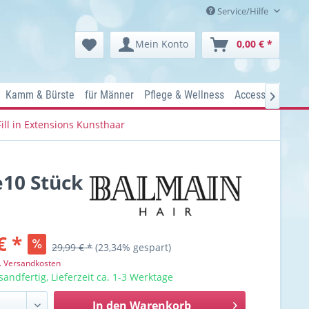
Service/Hilfe
Mein Konto
0,00 € *
Kamm & Bürste
für Männer
Pflege & Wellness
Accessoires
Ko

Fill in Extensions Kunsthaar
e10 Stück
€ *
29,99 € *
(23,34% gespart)
l. Versandkosten
sandfertig, Lieferzeit ca. 1-3 Werktage
In den
Warenkorb