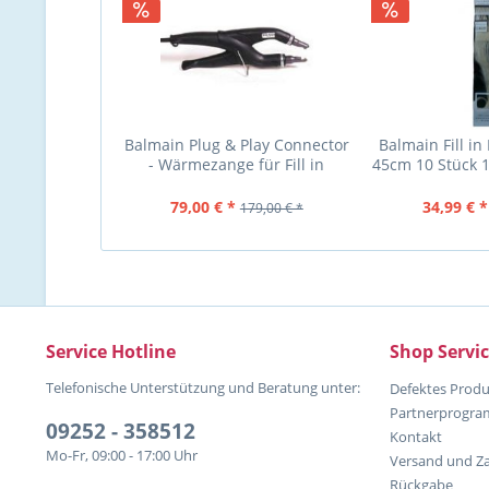
Balmain Plug & Play Connector
Balmain Fill in
- Wärmezange für Fill in
45cm 10 Stück 1
Extensions
Light 
79,00 € *
34,99 € *
179,00 € *
Service Hotline
Shop Servi
Telefonische Unterstützung und Beratung unter:
Defektes Produ
Partnerprogr
09252 - 358512
Kontakt
Mo-Fr, 09:00 - 17:00 Uhr
Versand und Z
Rückgabe