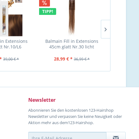
TIPP!
 in Extensions
Balmain Fill in Extensions
Balmain Fill
tt Nr.10/L6
45cm glatt Nr.30 licht
45cm 10 Stüc
nd (Level 6)
violettbraun (L
Natura
*
28,99 € *
29,99 €
39,00 € *
36,99 € *
Newsletter
Abonnieren Sie den kostenlosen 123-Hairshop
Newsletter und verpassen Sie keine Neuigkeit oder
Aktion mehr aus dem123-Hairshop.