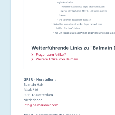
empfehlen wir eine
schützende Badekappe zu tragen, da die Chemikalien
im Pool oder das Salz im Meer die Extensions angreifen
können.
• Wir raten vom Besuch einer Sauna ab.
• DoubleHair kann coloriert werden, fragen Sie nach dem
Infoblatt über das Colorieren
• Mit DoubleHair können Dauerwellen gelegt werden,fragen Sie nach d
Weiterführende Links zu "Balmain D
Fragen zum Artikel?
Weitere Artikel von Balmain
GPSR - Hersteller :
Balmain Hair
Blaak 516
3011 TA Rotterdam
Niederlande
info@balmainhair.com