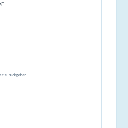
k"
eit zurückgeben.