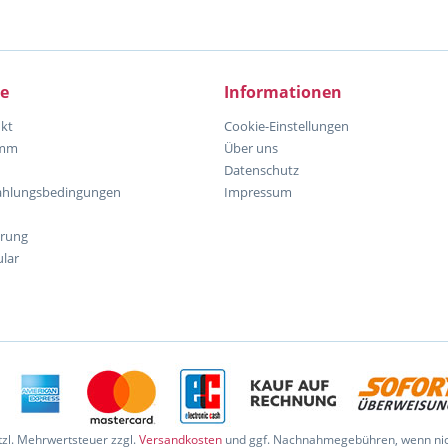
ce
Informationen
kt
Cookie-Einstellungen
amm
Über uns
Datenschutz
ahlungsbedingungen
Impressum
hrung
lar
etzl. Mehrwertsteuer zzgl.
Versandkosten
und ggf. Nachnahmegebühren, wenn nic