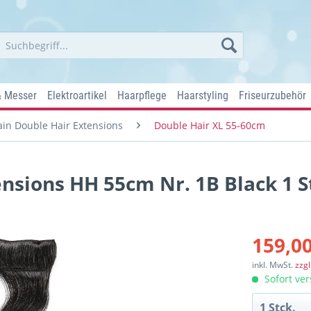
& Messer
Elektroartikel
Haarpflege
Haarstyling
Friseurzubehör
in Double Hair Extensions
Double Hair XL 55-60cm
nsions HH 55cm Nr. 1B Black 1 S
159,00
inkl. MwSt.
zzg
Sofort ver