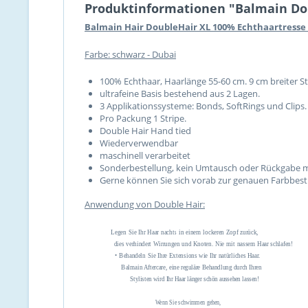
Produktinformationen "Balmain Dou
Balmain Hair DoubleHair XL 100% Echthaartresse 
Farbe: schwarz - Dubai
100% Echthaar, Haarlänge 55-60 cm. 9 cm breiter St
ultrafeine Basis bestehend aus 2 Lagen.
3 Applikationssysteme: Bonds, SoftRings und Clips.
Pro Packung 1 Stripe.
Double Hair Hand tied
Wiederverwendbar
maschinell verarbeitet
Sonderbestellung, kein Umtausch oder Rückgabe m
Gerne können Sie sich vorab zur genauen Farbbesti
Anwendung von Double Hair:
Legen Sie Ihr Haar nachts in einem lockeren Zopf zurück,
dies verhindert Wirrungen und Knoten. Nie mit nassem Haar schlafen!
• Behandeln Sie Ihre Extensions wie Ihr natürliches Haar.
Balmain Aftercare, eine reguläre Behandlung durch Ihren
Stylisten wird Ihr Haar länger schön aussehen lassen!
Wenn Sie schwimmen gehen,