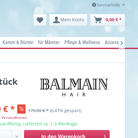
Service/Hilfe
Mein Konto
0,00 € *
Kamm & Bürste
für Männer
Pflege & Wellness
Accessoires
Ko

tück
 € *
170,00 € *
(6,47% gespart)
l. Versandkosten
sandfertig, Lieferzeit ca. 1-3 Werktage
In den
Warenkorb