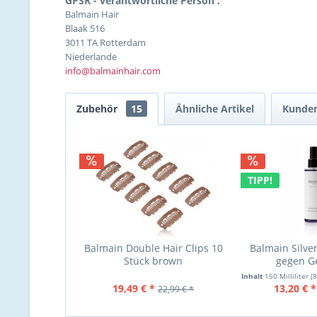
GPSR - verantwortliche Person :
Balmain Hair
Blaak 516
3011 TA Rotterdam
Niederlande
info@balmainhair.com
Zubehör
15
Ähnliche Artikel
Kunden
TIPP!
Balmain Double Hair Clips 10
Balmain Silve
Stück brown
gegen Ge
Inhalt
150 Milliliter
(8
19,49 € *
13,20 € *
22,99 € *