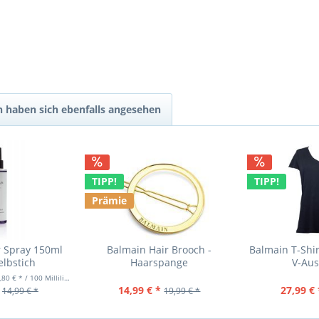
 haben sich ebenfalls angesehen
TIPP!
TIPP!
Prämie
r Spray 150ml
Balmain Hair Brooch -
Balmain T-Shi
lbstich
Haarspange
V-Aus
,80 € * / 100 Milliliter)
14,99 € *
27,99 € 
14,99 € *
19,99 € *