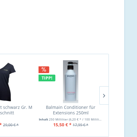
TIPP!
NEU
rt schwarz Gr. M
Balmain Conditioner für
Balmain Beau
schnitt
Extensions 250ml
Shampoo, 
Mask,Sp
Inhalt
250 Milliliter
(6,20 € * / 100 Milliliter)
*
15,50 € *
65,00 €
29,00 € *
17,99 € *