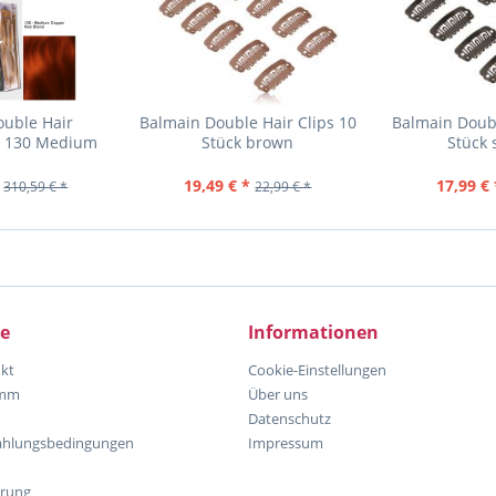
ouble Hair
Balmain Double Hair Clips 10
Balmain Doubl
t 130 Medium
Stück brown
Stück 
nd - 40cm -...
19,49 € *
17,99 € 
310,59 € *
22,99 € *
ce
Informationen
kt
Cookie-Einstellungen
amm
Über uns
Datenschutz
ahlungsbedingungen
Impressum
hrung