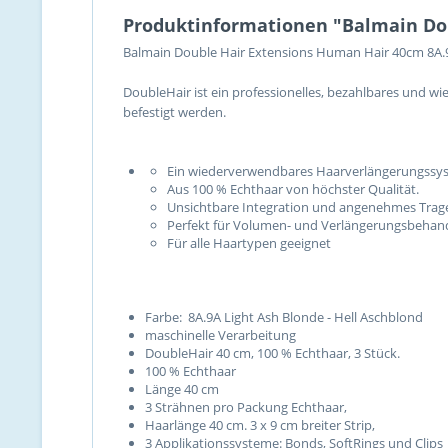
Produktinformationen "Balmain Dou
Balmain Double Hair Extensions Human Hair 40cm 8A.9
DoubleHair ist ein professionelles, bezahlbares und w
befestigt werden.
Ein wiederverwendbares Haarverlängerungssy
Aus 100 % Echthaar von höchster Qualität.
Unsichtbare Integration und angenehmes Trage
Perfekt für Volumen- und Verlängerungsbeha
Für alle Haartypen geeignet
Farbe: 8A.9A Light Ash Blonde - Hell Aschblond
maschinelle Verarbeitung
DoubleHair 40 cm, 100 % Echthaar, 3 Stück.
100 % Echthaar
Länge 40 cm
3 Strähnen pro Packung Echthaar,
Haarlänge 40 cm. 3 x 9 cm breiter Strip,
3 Applikationssysteme: Bonds, SoftRings und Clips