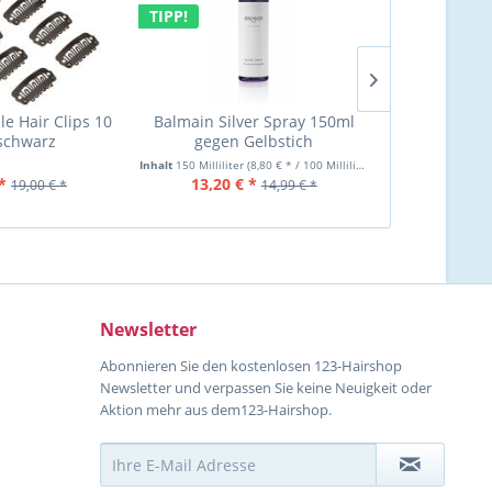
TIPP!
e Hair Clips 10
Balmain Silver Spray 150ml
Balmain Do
schwarz
gegen Gelbstich
Connector 
Ext
Inhalt
150 Milliliter
(8,80 € * / 100 Milliliter)
*
13,20 € *
25,99 €
19,00 € *
14,99 € *
Newsletter
Abonnieren Sie den kostenlosen 123-Hairshop
Newsletter und verpassen Sie keine Neuigkeit oder
Aktion mehr aus dem123-Hairshop.