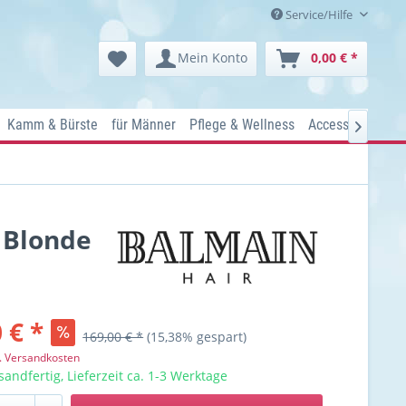
Service/Hilfe
Mein Konto
0,00 € *
Kamm & Bürste
für Männer
Pflege & Wellness
Accessoires
Ko

 Blonde
 € *
169,00 € *
(15,38% gespart)
l. Versandkosten
sandfertig, Lieferzeit ca. 1-3 Werktage