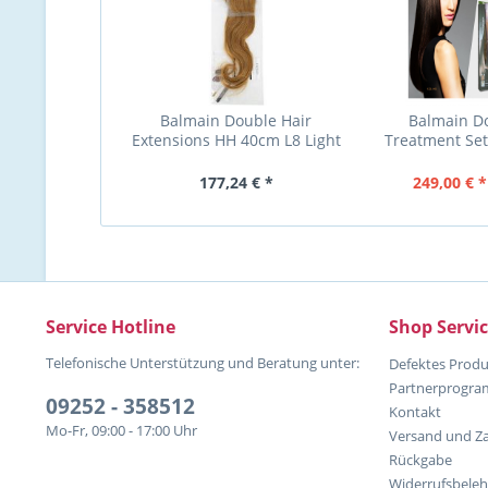
Balmain Double Hair
Balmain D
Extensions HH 40cm L8 Light
Treatment Se
Gold Blond - 3 Stück...
Copper Red Blo
177,24 € *
249,00 € *
Service Hotline
Shop Servi
Telefonische Unterstützung und Beratung unter:
Defektes Produ
Partnerprogr
09252 - 358512
Kontakt
Mo-Fr, 09:00 - 17:00 Uhr
Versand und Z
Rückgabe
Widerrufsbele