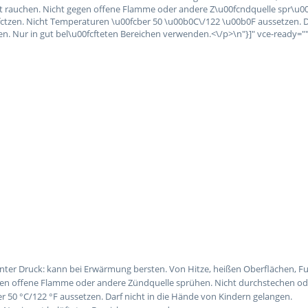
ht rauchen. Nicht gegen offene Flamme oder andere Z\u00fcndquelle spr\u0
tzen. Nicht Temperaturen \u00fcber 50 \u00b0C\/122 \u00b0F aussetzen. Da
n. Nur in gut bel\u00fcfteten Bereichen verwenden.<\/p>\n"}]" vce-ready="
unter Druck: kann bei Erwärmung bersten. Von Hitze, heißen Oberflächen,
egen offene Flamme oder andere Zündquelle sprühen. Nicht durchstechen od
50 °C/122 °F aussetzen. Darf nicht in die Hände von Kindern gelangen.