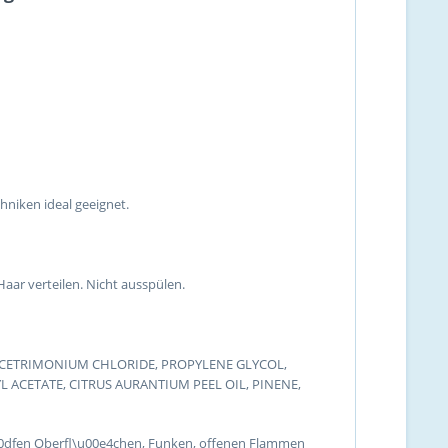
hniken ideal geeignet.
ar verteilen. Nicht ausspülen.
, CETRIMONIUM CHLORIDE, PROPYLENE GLYCOL,
 ACETATE, CITRUS AURANTIUM PEEL OIL, PINENE,
u00dfen Oberfl\u00e4chen, Funken, offenen Flammen