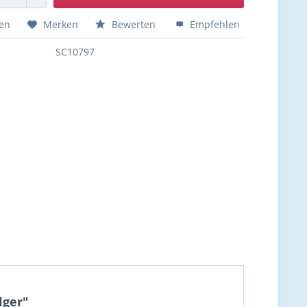
hen
Merken
Bewerten
Empfehlen
SC10797
lger"