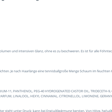
lumen und intensiven Glanz, ohne es zu beschweren. Es ist für alle Föhntec
chten. Je nach Haarlänge eine tennisballgroße Menge Schaum im feuchten Ha
IUM-11, PANTHENOL, PEG-40 HYDROGENATED CASTOR OIL, TRIDECETH-9
PARFUM, LINALOOL, HEXYL CINNAMAL, CITRONELLOL, LIMONENE, GERANYL
lter steht unter Druck: kann bei Erw\u00e4rmung bersten. Von Hitze, hei\