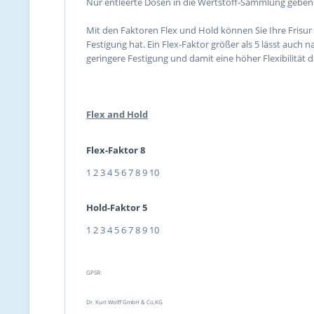
Nur entleerte Dosen in die Wertstoff-Sammlung geben.
Mit den Faktoren Flex und Hold können Sie Ihre Frisur 
Festigung hat. Ein Flex-Faktor größer als 5 lässt auch
geringere Festigung und damit eine höher Flexibilität de
Flex and Hold
Flex-Faktor 8
1
2
3
4
5
6
7
8
9
10
Hold-Faktor 5
1
2
3
4
5
6
7
8
9
10
GPSR:
Dr. Kurt Wolff GmbH & Co,KG