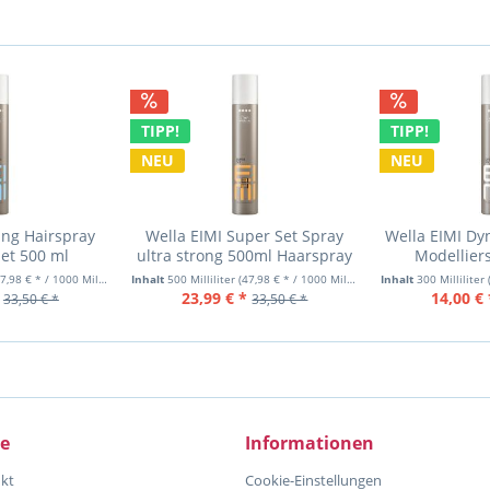
TIPP!
TIPP!
NEU
NEU
ing Hairspray
Wella EIMI Super Set Spray
Wella EIMI Dy
et 500 ml
ultra strong 500ml Haarspray
Modellier
03-26
Haar
7,98 € * / 1000 Milliliter)
Inhalt
500 Milliliter
(47,98 € * / 1000 Milliliter)
Inhalt
300 Milliliter
23,99 € *
14,00 € 
33,50 € *
33,50 € *
ce
Informationen
kt
Cookie-Einstellungen