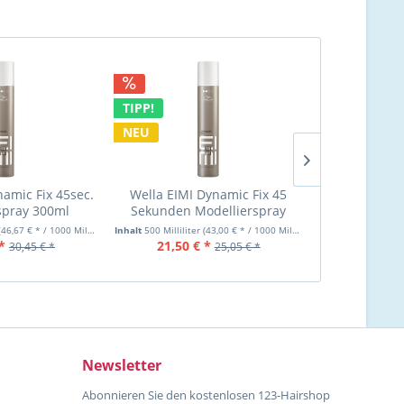
TIPP!
NEU
namic Fix 45sec.
Wella EIMI Dynamic Fix 45
Wella EIM
spray 300ml
Sekunden Modellierspray
Flubber G
spray
500ml Haarspray
(46,67 € * / 1000 Milliliter)
Inhalt
500 Milliliter
(43,00 € * / 1000 Milliliter)
Inhalt
125 Millilit
*
21,50 € *
12,99 €
30,45 € *
25,05 € *
Newsletter
Abonnieren Sie den kostenlosen 123-Hairshop