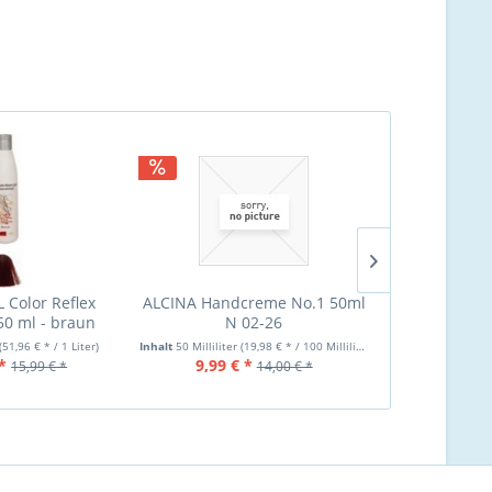
TIPP!
NEU
Color Reflex
ALCINA Handcreme No.1 50ml
ALCINA Sty
0 ml - braun
N 02-26
200ml
(51,96 € * / 1 Liter)
Inhalt
50 Milliliter
(19,98 € * / 100 Milliliter)
Inhalt
200 Millilit
*
9,99 € *
13,00 €
15,99 € *
14,00 € *