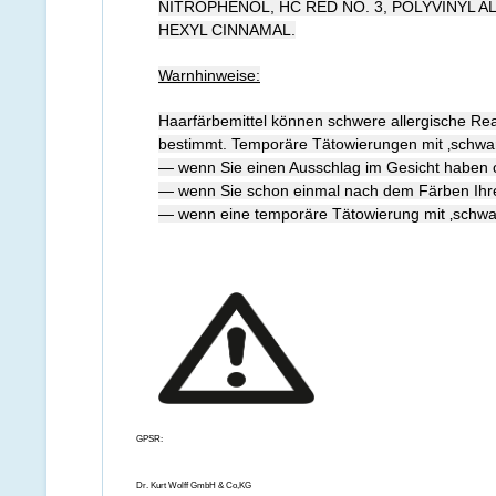
NITROPHENOL, HC RED NO. 3, POLYVINYL
HEXYL CINNAMAL.
Warnhinweise:
Haarfärbemittel können schwere allergische Reak
bestimmt. Temporäre Tätowierungen mit ‚schwar
— wenn Sie einen Ausschlag im Gesicht haben od
— wenn Sie schon einmal nach dem Färben Ihrer
— wenn eine temporäre Tätowierung mit ‚schwar
GPSR:
Dr. Kurt Wolff GmbH & Co,KG