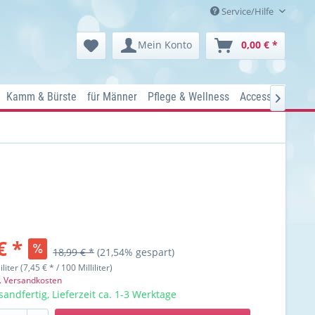
Service/Hilfe
Mein Konto
0,00 € *
Kamm & Bürste
für Männer
Pflege & Wellness
Accessoires
Ko

€ *
18,99 € *
(21,54% gespart)
iliter (7,45 € * / 100 Milliliter)
l. Versandkosten
sandfertig, Lieferzeit ca. 1-3 Werktage