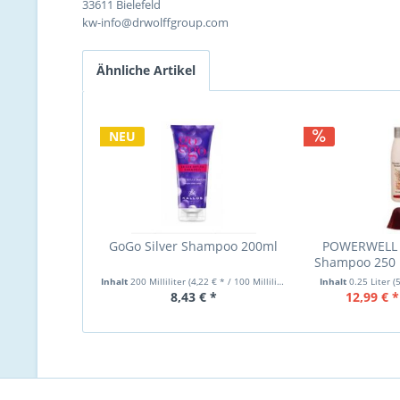
33611 Bielefeld
kw-info@drwolffgroup.com
Ähnliche Artikel
NEU
GoGo Silver Shampoo 200ml
POWERWELL C
Shampoo 250 
Inhalt
200 Milliliter
(4,22 € * / 100 Milliliter)
Inhalt
0.25 Liter
(
8,43 € *
12,99 € *