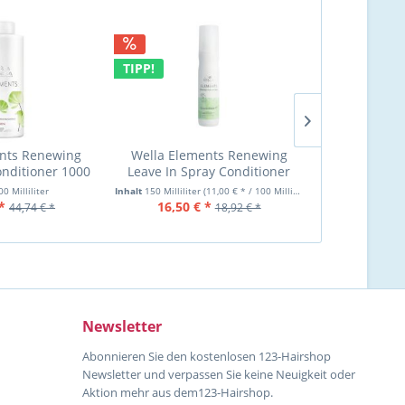
TIPP!
nts Renewing
Wella Elements Renewing
Londa Care C
onditioner 1000
Leave In Spray Conditioner
Perm Trea
ml
150 ml
0 Milliliter
Inhalt
150 Milliliter
(11,00 € * / 100 Milliliter)
Inh
*
16,50 € *
28,99 €
44,74 € *
18,92 € *
Newsletter
Abonnieren Sie den kostenlosen 123-Hairshop
Newsletter und verpassen Sie keine Neuigkeit oder
Aktion mehr aus dem123-Hairshop.