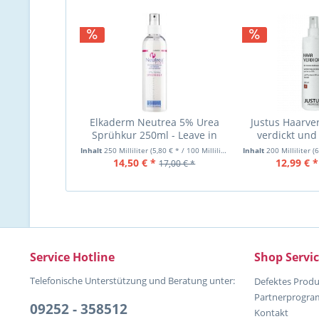
Elkaderm Neutrea 5% Urea
Justus Haarve
Sprühkur 250ml - Leave in
verdickt und 
Spray
einzeln
Inhalt
250 Milliliter
(5,80 € * / 100 Milliliter)
Inhalt
200 Milliliter
(6
14,50 € *
12,99 € *
17,00 € *
Service Hotline
Shop Servi
Telefonische Unterstützung und Beratung unter:
Defektes Produ
Partnerprogr
09252 - 358512
Kontakt