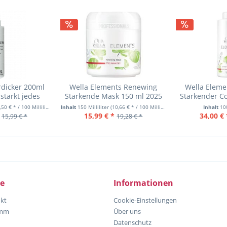
rdicker 200ml
Wella Elements Renewing
Wella Eleme
stärkt jedes
Stärkende Mask 150 ml 2025
Stärkender C
e Haar
,50 € * / 100 Milliliter)
Inhalt
150 Milliliter
(10,66 € * / 100 Milliliter)
Inhalt
100
15,99 € *
34,00 € 
15,99 € *
19,28 € *
ce
Informationen
kt
Cookie-Einstellungen
amm
Über uns
Datenschutz