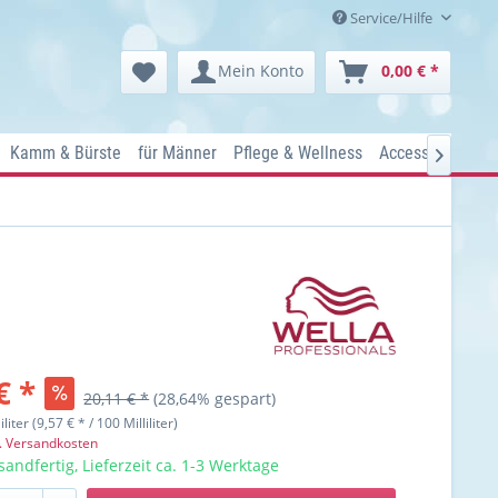
Service/Hilfe
Mein Konto
0,00 € *
Kamm & Bürste
für Männer
Pflege & Wellness
Accessoires
Ko

€ *
20,11 € *
(28,64% gespart)
iliter (9,57 € * / 100 Milliliter)
l. Versandkosten
sandfertig, Lieferzeit ca. 1-3 Werktage