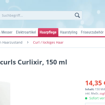
& Messer
Elektroartikel
Haarpflege
Haarstyling
Friseurzubehör
h Haarzustand
Curl / lockiges Haar
urls Curlixir, 150 ml
14,35 
Inhalt:
150 Mill
inkl. MwSt.
zzg
Sofort ver