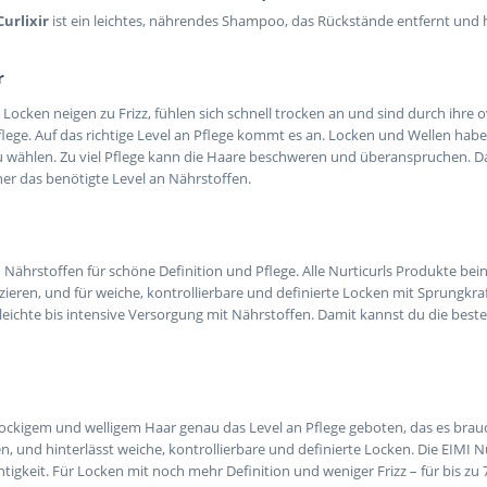
Curlixir
ist ein leichtes, nährendes Shampoo, das Rückstände entfernt und hi
r
Locken neigen zu Frizz, fühlen sich schnell trocken an und sind durch ihre 
ege. Auf das richtige Level an Pflege kommt es an. Locken und Wellen habe
u wählen. Zu viel Pflege kann die Haare beschweren und überanspruchen. Das 
her das benötigte Level an Nährstoffen.
an Nährstoffen für schöne Definition und Pflege. Alle Nurticurls Produkte b
duzieren, und für weiche, kontrollierbare und definierte Locken mit Sprungkr
 leichte bis intensive Versorgung mit Nährstoffen. Damit kannst du die best
lockigem und welligem Haar genau das Level an Pflege geboten, das es brau
ren, und hinterlässt weiche, kontrollierbare und definierte Locken. Die EIMI 
tigkeit. Für Locken mit noch mehr Definition und weniger Frizz – für bis zu