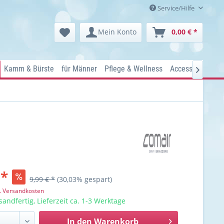
Service/Hilfe
Mein Konto
0,00 € *
Kamm & Bürste
für Männer
Pflege & Wellness
Accessoires
Ko

 *
9,99 € *
(30,03% gespart)
l. Versandkosten
sandfertig, Lieferzeit ca. 1-3 Werktage
In den
Warenkorb