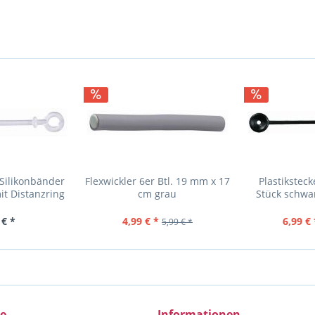
Silikonbänder
Flexwickler 6er Btl. 19 mm x 17
Plastikstec
it Distanzring
cm grau
Stück schwa
,7cm Lang
Farbe ni
 € *
4,99 € *
6,99 € 
5,99 € *
ce
Informationen