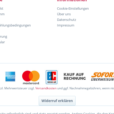
kt
Cookie-Einstellungen
amm
Über uns
Datenschutz
ahlungsbedingungen
Impressum
hrung
lar
etzl. Mehrwertsteuer zzgl.
Versandkosten
und ggf. Nachnahmegebühren, wenn nic
Widerruf erklären
site erforderlich sind und stets gesetzt werden. Andere Cookies, die den K