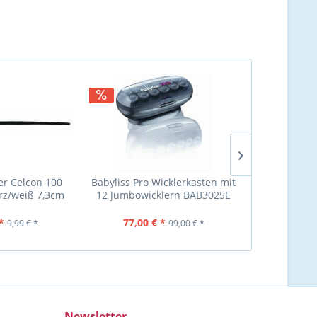
ker Celcon 100
Babyliss Pro Wicklerkasten mit
Ari Plastikst
rz/weiß 7,3cm
12 Jumbowicklern BAB3025E
25 Stück
cht wählbar
(38mm)
*
77,00 € *
1,90 €
9,99 € *
99,00 € *
Newsletter