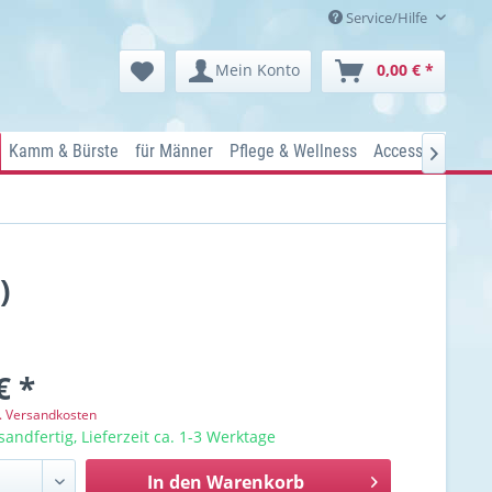
Service/Hilfe
Mein Konto
0,00 € *
Kamm & Bürste
für Männer
Pflege & Wellness
Accessoires
Ko

)
€ *
l. Versandkosten
sandfertig, Lieferzeit ca. 1-3 Werktage
In den
Warenkorb