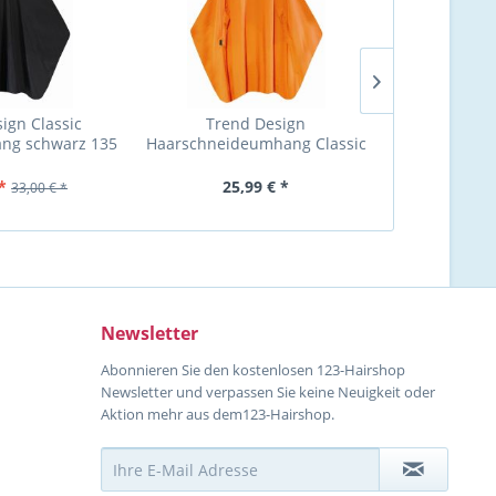
ign Classic
Trend Design
Trend De
ng schwarz 135
Haarschneideumhang Classic
Haarsch
50 cm
Orange
Sm
*
25,99 € *
26,00 €
33,00 € *
Newsletter
Abonnieren Sie den kostenlosen 123-Hairshop
Newsletter und verpassen Sie keine Neuigkeit oder
Aktion mehr aus dem123-Hairshop.