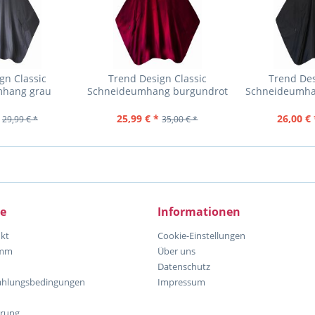
gn Classic
Trend Design Classic
Trend Des
mhang grau
Schneideumhang burgundrot
Schneideumha
25
x 1
25,99 € *
26,00 € 
29,99 € *
35,00 € *
ce
Informationen
kt
Cookie-Einstellungen
amm
Über uns
Datenschutz
ahlungsbedingungen
Impressum
hrung