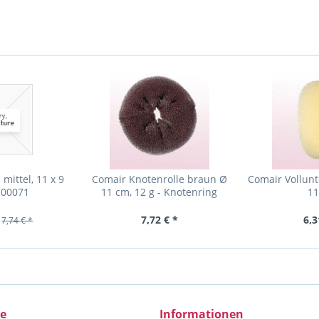
mittel, 11 x 9
Comair Knotenrolle braun Ø
Comair Vollunt
700071
11 cm, 12 g - Knotenring
11
7,72 € *
6,3
7,74 € *
ce
Informationen