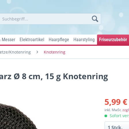
& Messer
Elektroartikel
Haarpflege
Haarstyling
Friseurzubehör
etze/Knotenring
Knotenring
rz Ø 8 cm, 15 g Knotenring
5,99 €
inkl. MwSt.
zzg
Sofort ver