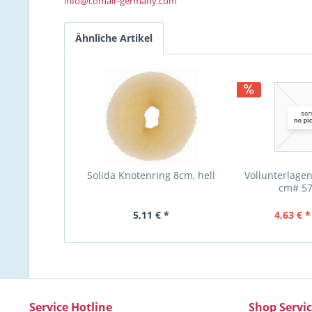
info@comair-germany.com
Ähnliche Artikel
Solida Knotenring 8cm, hell
Vollunterlagen 
cm# 5
5,11 € *
4,63 € *
Service Hotline
Shop Servi