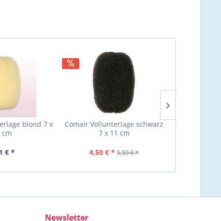
erlage blond 7 x
Comair Vollunterlage schwarz
Comair Knote
 cm
7 x 11 cm
cm, 18 
1 € *
4,50 € *
5,64 €
5,59 € *
Newsletter