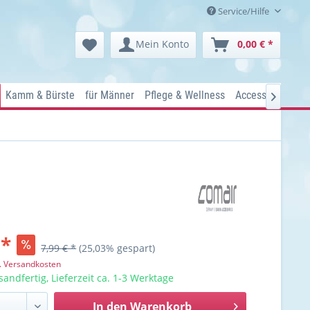
Service/Hilfe
Mein Konto
0,00 € *
Kamm & Bürste
für Männer
Pflege & Wellness
Accessoires
Ko

 *
7,99 € *
(25,03% gespart)
l. Versandkosten
sandfertig, Lieferzeit ca. 1-3 Werktage
In den
Warenkorb